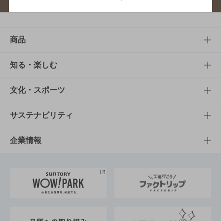
商品
商品TOP
知る・楽しむ
商品一覧
知る・楽しむTOP
文化・スポーツ
商品発売情報
キャンペーン
文化・スポーツTOP
サステナビリティ
栄養成分一覧
工場見学
サントリーホール
サステナビリティTOP
企業情報
お料理・お酒レシピ
サントリー美術館
トップメッセージ
企業情報TOP
地域情報
サントリーサンバーズ大阪
サントリーが考えるサステナビリティ経営
企業概要
東京サントリーサンゴリアス
ESG情報ポータル
グループ企業一覧