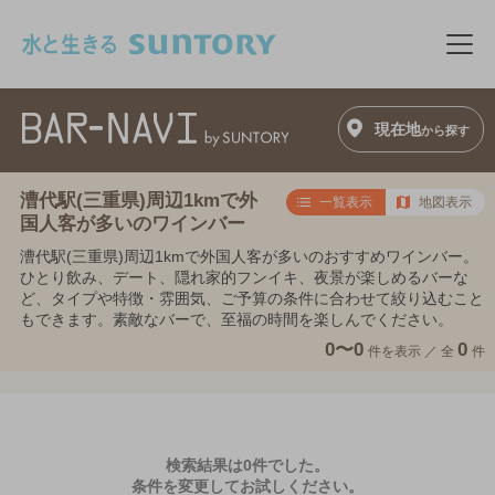
このページの本文へ移動
メニ
現在地
から探す
漕代駅(三重県)周辺1kmで外
一覧表示
地図表示
国人客が多いのワインバー
漕代駅(三重県)周辺1kmで外国人客が多いのおすすめワインバー。
ひとり飲み、デート、隠れ家的フンイキ、夜景が楽しめるバーな
ど、タイプや特徴・雰囲気、ご予算の条件に合わせて絞り込むこと
もできます。素敵なバーで、至福の時間を楽しんでください。
0〜0
0
件を表示 ／
全
件
検索結果は0件でした。
条件を変更してお試しください。