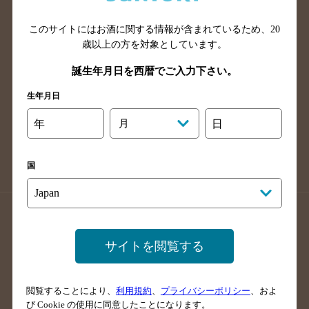
山口県のバー検索
鳥取県のバー検索
このサイトにはお酒に関する情報が含まれているため、
20
島根県のバー検索
徳島県のバー検索
歳以上の方を対象としています。
香川県のバー検索
愛媛県のバー検索
誕生年月日を西暦でご入力下さい。
高知県のバー検索
福岡県のバー検索
生年月日
長崎県のバー検索
佐賀県のバー検索
大分県のバー検索
熊本県のバー検索
年
月
日
宮崎県のバー検索
鹿児島県のバー検索
沖縄県のバー検索
国
店舗登録方法のご案内
店舗情報更新方法のご案内
掲載店舗様ログイン
サイトを閲覧する
閲覧することにより、
利用規約
、
プライバシーポリシー
、およ
サイトマップ
ご意見・ご感想
利用規約
び Cookie の使用に同意したことになります。