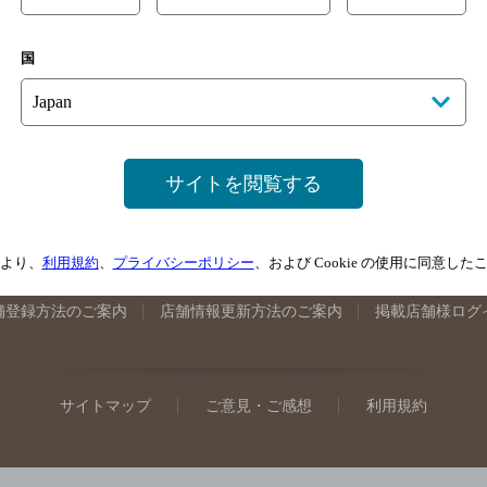
手県のバー検索
宮城県のバー検索
秋田県のバー検索
山形
国
馬県のバー検索
山梨県のバー検索
長野県のバー検索
新潟
埼玉県のバー検索
愛知県のバー検索
静岡県のバー検索
三
井県のバー検索
大阪府のバー検索
京都府のバー検索
兵庫
広島県のバー検索
岡山県のバー検索
山口県のバー検索
鳥
サイトを閲覧する
媛県のバー検索
高知県のバー検索
福岡県のバー検索
長崎
崎県のバー検索
鹿児島県のバー検索
沖縄県のバー検索
より、
利用規約
、
プライバシーポリシー
、および Cookie の使用に同意し
舗登録方法のご案内
店舗情報更新方法のご案内
掲載店舗様ログ
サイトマップ
ご意見・ご感想
利用規約