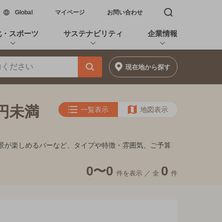
新しいウィンドウで開く
Global
マイページ
お問い合わせ
検索窓を開く
化・スポーツ
サステナビリティ
企業情報
現在地
から探す
0円未満
一覧表示
地図表示
、夜景が楽しめるバーなど、タイプや特徴・雰囲気、ご予算
0〜0
0
件を表示 ／
全
件