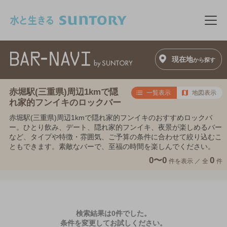
このページの本文へ移動
メニ
現在地
から探す
赤堀駅(三重県)周辺1kmで隠
一覧表示
地図表示
れ家的フンイキのロックバー
赤堀駅(三重県)周辺1kmで隠れ家的フンイキのおすすめロックバ
ー。ひとり飲み、デート、隠れ家的フンイキ、夜景が楽しめるバー
など、タイプや特徴・雰囲気、ご予算の条件に合わせて絞り込むこ
ともできます。素敵なバーで、至福の時間を楽しんでください。
0〜0
0
件を表示 ／
全
件
検索結果は0件でした。
条件を変更してお試しください。