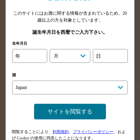
山口県のバー検索
鳥取県のバー検索
このサイトにはお酒に関する情報が含まれているため、
20
島根県のバー検索
徳島県のバー検索
歳以上の方を対象としています。
香川県のバー検索
愛媛県のバー検索
誕生年月日を西暦でご入力下さい。
高知県のバー検索
福岡県のバー検索
生年月日
長崎県のバー検索
佐賀県のバー検索
大分県のバー検索
熊本県のバー検索
年
月
日
宮崎県のバー検索
鹿児島県のバー検索
沖縄県のバー検索
国
店舗登録方法のご案内
店舗情報更新方法のご案内
掲載店舗様ログイン
サイトを閲覧する
閲覧することにより、
利用規約
、
プライバシーポリシー
、およ
サイトマップ
ご意見・ご感想
利用規約
び Cookie の使用に同意したことになります。