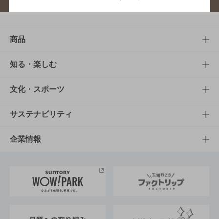
商品
商品TOP
知る・楽しむ
商品一覧
知る・楽しむTOP
文化・スポーツ
商品発売情報
キャンペーン
文化・スポーツTOP
サステナビリティ
栄養成分一覧
工場見学
サントリーホール
サステナビリティTOP
企業情報
お料理・お酒レシピ
サントリー美術館
トップメッセージ
企業情報TOP
地域情報
サントリーサンバーズ大阪
サントリーが考えるサステナビリティ経営
企業概要
東京サントリーサンゴリアス
ESG情報ポータル
グループ企業一覧