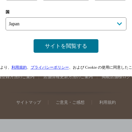
手県のバー検索
宮城県のバー検索
秋田県のバー検索
山形
国
馬県のバー検索
山梨県のバー検索
長野県のバー検索
新潟
埼玉県のバー検索
愛知県のバー検索
静岡県のバー検索
三
井県のバー検索
大阪府のバー検索
京都府のバー検索
兵庫
広島県のバー検索
岡山県のバー検索
山口県のバー検索
鳥
サイトを閲覧する
媛県のバー検索
高知県のバー検索
福岡県のバー検索
長崎
崎県のバー検索
鹿児島県のバー検索
沖縄県のバー検索
より、
利用規約
、
プライバシーポリシー
、および Cookie の使用に同意し
舗登録方法のご案内
店舗情報更新方法のご案内
掲載店舗様ログ
サイトマップ
ご意見・ご感想
利用規約