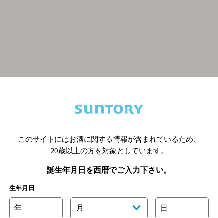
関連ページ
このサイトにはお酒に関する情報が含まれているため、
20歳以上の方を対象としています。
誕生年月日を西暦でご入力下さい。
生年月日
年
月
日