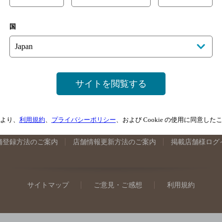
手県のバー検索
宮城県のバー検索
秋田県のバー検索
山形
国
馬県のバー検索
山梨県のバー検索
長野県のバー検索
新潟
埼玉県のバー検索
愛知県のバー検索
静岡県のバー検索
三
井県のバー検索
大阪府のバー検索
京都府のバー検索
兵庫
広島県のバー検索
岡山県のバー検索
山口県のバー検索
鳥
サイトを閲覧する
媛県のバー検索
高知県のバー検索
福岡県のバー検索
長崎
崎県のバー検索
鹿児島県のバー検索
沖縄県のバー検索
より、
利用規約
、
プライバシーポリシー
、および Cookie の使用に同意し
舗登録方法のご案内
店舗情報更新方法のご案内
掲載店舗様ログ
サイトマップ
ご意見・ご感想
利用規約