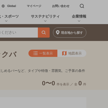
新しいウィンドウで開く
Global
マイページ
お問い合わせ
検索窓を開く
化・スポーツ
サステナビリティ
企業情報
現在地
から探す
ックバ
一覧表示
地図表示
が楽しめるバーなど、タイプや特徴・雰囲気、ご予算の条件
0〜0
0
件を表示 ／
全
件