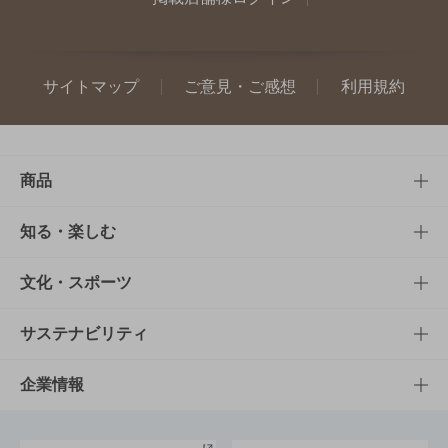
サイトマップ
ご意見・ご感想
利用規約
商品
商品TOP
知る・楽しむ
商品一覧
知る・楽しむTOP
文化・スポーツ
商品発売情報
キャンペーン
文化・スポーツTOP
サステナビリティ
栄養成分一覧
工場見学
サントリーホール
サステナビリティTOP
企業情報
お料理・お酒レシピ
サントリー美術館
トップメッセージ
企業情報TOP