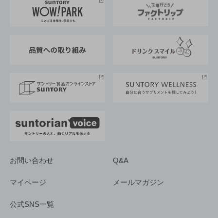
地域情報
サントリーサンバーズ大阪
サントリーが考えるサステナビリティ経営
企業概要
東京サントリーサンゴリアス
ESG情報ポータル
グループ企業一覧
サントリースポーツ
サステナビリティストーリーズ
事業所一覧
採用情報
お問い合わせ
Q&A
マイページ
メールマガジン
公式SNS一覧