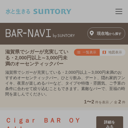
このページの本文へ移動
メニ
現在地
から探す
滋賀県でシガーが充実してい
一覧表示
地図表示
る・2,000円以上～3,000円未
満のオーセンティックバー
滋賀県でシガーが充実している・2,000円以上～3,000円未満のお
すすめオーセンティックバー。ひとり飲み、デート、隠れ家的フン
イキ、夜景が楽しめるバーなど、タイプや特徴・雰囲気、ご予算の
条件に合わせて絞り込むこともできます。素敵なバーで、至福の時
間を楽しんでください。
1〜2
2
件を表示 ／
全
件
Ｃｉｇａｒ ＢＡＲ ＯＹ
詳細を
みる