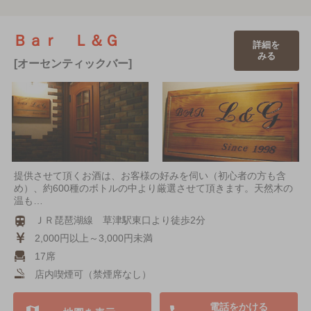
Ｂａｒ Ｌ＆Ｇ
詳細を
みる
[オーセンティックバー]
提供させて頂くお酒は、お客様の好みを伺い（初心者の方も含
め）、約600種のボトルの中より厳選させて頂きます。天然木の
温も…
ＪＲ琵琶湖線 草津駅東口より徒歩2分
2,000円以上～3,000円未満
17席
店内喫煙可（禁煙席なし）
電話をかける