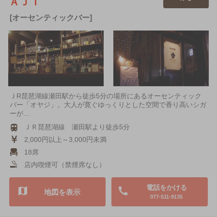
ＡＪＩ
[オーセンティックバー]
ＪR琵琶湖線瀬田駅から徒歩5分の場所にあるオーセンティック
バー「オヤジ」。大人が寛ぐゆっくりとした空間で香り高いシガ
ーが…
ＪＲ琵琶湖線 瀬田駅より徒歩5分
2,000円以上～3,000円未満
18席
店内喫煙可（禁煙席なし）
電話をかける
地図を表示
077-511-9135