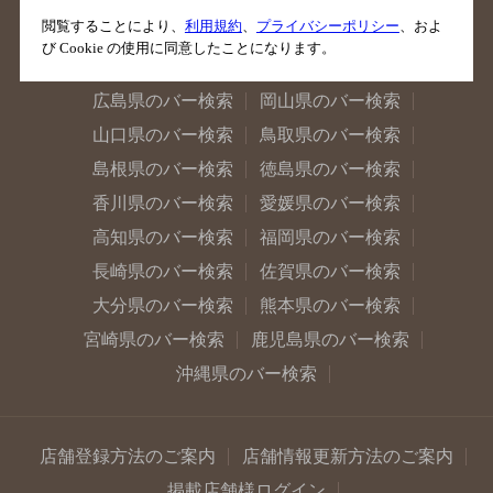
閲覧することにより、
利用規約
、
プライバシーポリシー
、およ
兵庫県のバー検索
奈良県のバー検索
び Cookie の使用に同意したことになります。
滋賀県のバー検索
和歌山県のバー検索
広島県のバー検索
岡山県のバー検索
山口県のバー検索
鳥取県のバー検索
島根県のバー検索
徳島県のバー検索
香川県のバー検索
愛媛県のバー検索
高知県のバー検索
福岡県のバー検索
長崎県のバー検索
佐賀県のバー検索
大分県のバー検索
熊本県のバー検索
宮崎県のバー検索
鹿児島県のバー検索
沖縄県のバー検索
店舗登録方法のご案内
店舗情報更新方法のご案内
掲載店舗様ログイン