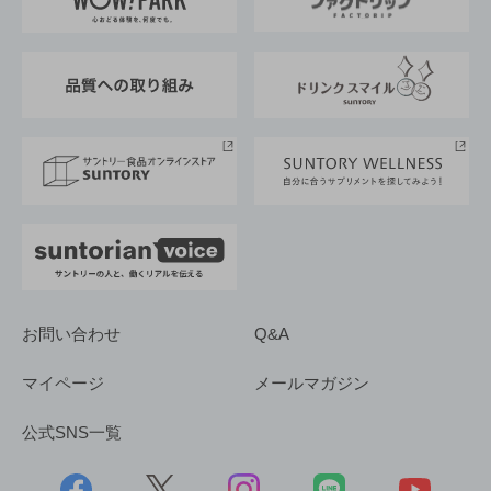
地域情報
サントリーサンバーズ大阪
サントリーが考えるサステナビリティ経営
企業概要
東京サントリーサンゴリアス
ESG情報ポータル
グループ企業一覧
サントリースポーツ
サステナビリティストーリーズ
事業所一覧
採用情報
お問い合わせ
Q&A
マイページ
メールマガジン
公式SNS一覧