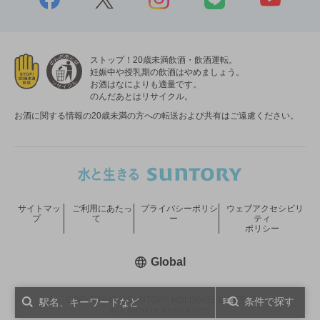
ストップ！20歳未満飲酒・飲酒運転。
妊娠中や授乳期の飲酒はやめましょう。
お酒はなによりも適量です。
のんだあとはリサイクル。
お酒に関する情報の20歳未満の方への転送および共有はご遠慮ください。
サイトマッ
ご利用にあたっ
プライバシーポリシ
ウェブアクセシビリ
プ
て
ー
ティ
ポリシー
新しいウィンドウで開く
Global
COPYRIGHT © SUNTORY HOLDINGS LIMITED.
条件で探す
ALL RIGHTS RESERVED.