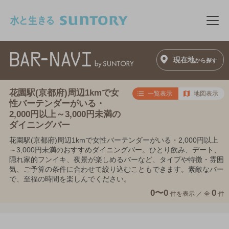
このページの本文へ移動
メニ
現在地
から探す
花園駅(京都府)周辺1kmで女
一覧表示
地図表示
性バーテンダーがいる・
2,000円以上～3,000円未満の
ダイニングバー
花園駅(京都府)周辺1kmで女性バーテンダーがいる・2,000円以上
～3,000円未満のおすすめダイニングバー。ひとり飲み、デート、
隠れ家的フンイキ、夜景が楽しめるバーなど、タイプや特徴・雰囲
気、ご予算の条件に合わせて絞り込むこともできます。素敵なバー
で、至福の時間を楽しんでください。
0〜0
0
件を表示 ／
全
件