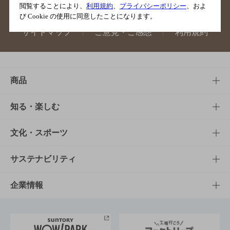
閲覧することにより、
利用規約
、
プライバシーポリシー
、およ
び Cookie の使用に同意したことになります。
サイトマップ
ご意見・ご感想
利用規約
商品
商品TOP
知る・楽しむ
商品一覧
知る・楽しむTOP
文化・スポーツ
商品発売情報
キャンペーン
文化・スポーツTOP
サステナビリティ
栄養成分一覧
工場見学
サントリーホール
サステナビリティTOP
企業情報
お料理・お酒レシピ
サントリー美術館
トップメッセージ
企業情報TOP