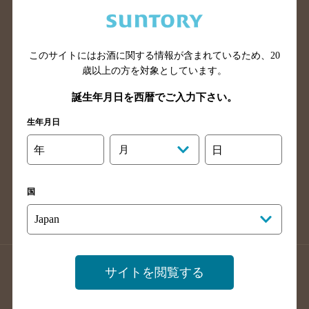
兵庫県のバー検索
奈良県のバー検索
滋賀県のバー検索
和歌山県のバー検索
広島県のバー検索
岡山県のバー検索
このサイトにはお酒に関する情報が含まれているため、
20
山口県のバー検索
鳥取県のバー検索
歳以上の方を対象としています。
島根県のバー検索
徳島県のバー検索
誕生年月日を西暦でご入力下さい。
香川県のバー検索
愛媛県のバー検索
生年月日
高知県のバー検索
福岡県のバー検索
年
月
日
長崎県のバー検索
佐賀県のバー検索
大分県のバー検索
熊本県のバー検索
国
宮崎県のバー検索
鹿児島県のバー検索
沖縄県のバー検索
店舗登録方法のご案内
店舗情報更新方法のご案内
サイトを閲覧する
掲載店舗様ログイン