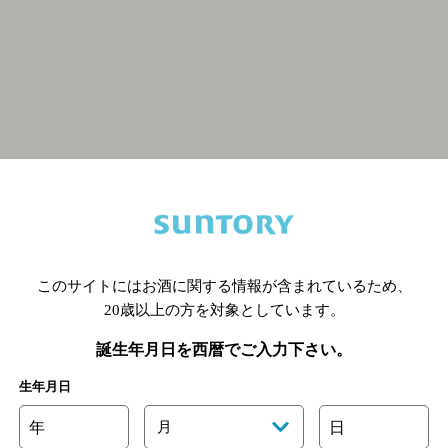
関連ページ
このサイトにはお酒に関する情報が含まれているため、
20歳以上の方を対象としています。
誕生年月日を西暦でご入力下さい。
生年月日
年
月
日