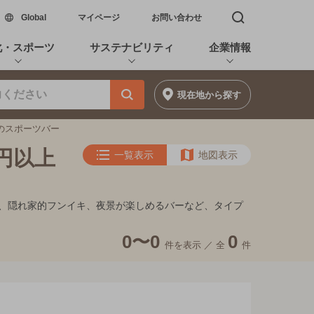
新しいウィンドウで開く
Global
マイページ
お問い合わせ
検索窓を開く
化・スポーツ
サステナビリティ
企業情報
現在地
から探す
満のスポーツバー
0円以上
一覧表示
地図表示
デート、隠れ家的フンイキ、夜景が楽しめるバーなど、タイプ
0〜0
0
件を表示 ／
全
件