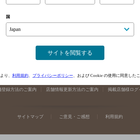
手県のバー検索
宮城県のバー検索
秋田県のバー検索
山形
国
馬県のバー検索
山梨県のバー検索
長野県のバー検索
新潟
埼玉県のバー検索
愛知県のバー検索
静岡県のバー検索
三
井県のバー検索
大阪府のバー検索
京都府のバー検索
兵庫
広島県のバー検索
岡山県のバー検索
山口県のバー検索
鳥
サイトを閲覧する
媛県のバー検索
高知県のバー検索
福岡県のバー検索
長崎
崎県のバー検索
鹿児島県のバー検索
沖縄県のバー検索
より、
利用規約
、
プライバシーポリシー
、および Cookie の使用に同意し
舗登録方法のご案内
店舗情報更新方法のご案内
掲載店舗様ログ
サイトマップ
ご意見・ご感想
利用規約