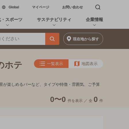
新しいウィンドウで開く
Global
マイページ
お問い合わせ
検索窓を開く
化・スポーツ
サステナビリティ
企業情報
現在地
から探す
満のホテ
一覧表示
地図表示
キ、夜景が楽しめるバーなど、タイプや特徴・雰囲気、ご予算
0〜0
0
件を表示 ／
全
件