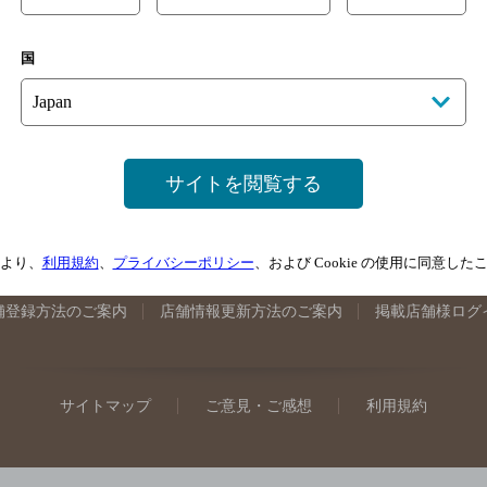
手県のバー検索
宮城県のバー検索
秋田県のバー検索
山形
国
馬県のバー検索
山梨県のバー検索
長野県のバー検索
新潟
埼玉県のバー検索
愛知県のバー検索
静岡県のバー検索
三
井県のバー検索
大阪府のバー検索
京都府のバー検索
兵庫
広島県のバー検索
岡山県のバー検索
山口県のバー検索
鳥
サイトを閲覧する
媛県のバー検索
高知県のバー検索
福岡県のバー検索
長崎
崎県のバー検索
鹿児島県のバー検索
沖縄県のバー検索
より、
利用規約
、
プライバシーポリシー
、および Cookie の使用に同意し
舗登録方法のご案内
店舗情報更新方法のご案内
掲載店舗様ログ
サイトマップ
ご意見・ご感想
利用規約