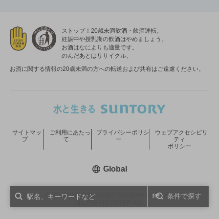
ストップ！20歳未満飲酒・飲酒運転。
妊娠中や授乳期の飲酒はやめましょう。
お酒はなによりも適量です。
のんだあとはリサイクル。
お酒に関する情報の20歳未満の方への転送および共有はご遠慮ください。
サイトマッ
ご利用にあたっ
プライバシーポリシ
ウェブアクセシビリ
プ
て
ー
ティ
ポリシー
新しいウィンドウで開く
Global
COPYRIGHT © SUNTORY HOLDINGS LIMITED.
条件で探す
ALL RIGHTS RESERVED.