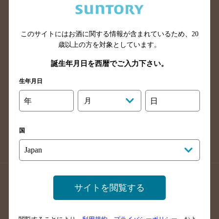
滋賀県のバー検索
和歌山県のバー検索
広島県のバー検索
岡山県のバー検索
このサイトにはお酒に関する情報が含まれているため、
20
山口県のバー検索
鳥取県のバー検索
歳以上の方を対象としています。
島根県のバー検索
徳島県のバー検索
誕生年月日を西暦でご入力下さい。
香川県のバー検索
愛媛県のバー検索
生年月日
高知県のバー検索
福岡県のバー検索
長崎県のバー検索
佐賀県のバー検索
年
月
日
大分県のバー検索
熊本県のバー検索
宮崎県のバー検索
鹿児島県のバー検索
国
沖縄県のバー検索
店舗登録方法のご案内
店舗情報更新方法のご案内
サイトを閲覧する
掲載店舗様ログイン