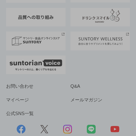
東京サントリーサンゴリアス
ESG情報ポータル
グループ企業一覧
サントリースポーツ
サステナビリティストーリーズ
事業所一覧
採用情報
お問い合わせ
Q&A
マイページ
メールマガジン
公式SNS一覧