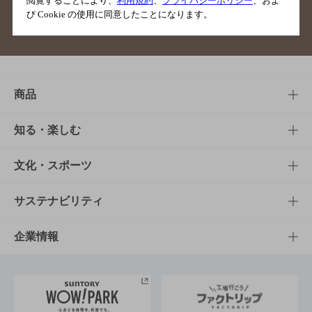
閲覧することにより、
利用規約
、
プライバシーポリシー
、およ
び Cookie の使用に同意したことになります。
サイトマップ
ご意見・ご感想
利用規約
商品
商品TOP
知る・楽しむ
商品一覧
知る・楽しむTOP
文化・スポーツ
商品発売情報
キャンペーン
文化・スポーツTOP
サステナビリティ
栄養成分一覧
工場見学
サントリーホール
サステナビリティTOP
企業情報
お料理・お酒レシピ
サントリー美術館
トップメッセージ
企業情報TOP
地域情報
サントリーサンバーズ大阪
サントリーが考えるサステナビリティ経営
企業概要