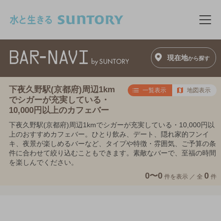
このページの本文へ移動
メニ
現在地
から探す
下夜久野駅(京都府)周辺1km
一覧表示
地図表示
でシガーが充実している・
10,000円以上のカフェバー
下夜久野駅(京都府)周辺1kmでシガーが充実している・10,000円以
上のおすすめカフェバー。ひとり飲み、デート、隠れ家的フンイ
キ、夜景が楽しめるバーなど、タイプや特徴・雰囲気、ご予算の条
件に合わせて絞り込むこともできます。素敵なバーで、至福の時間
を楽しんでください。
0〜0
0
件を表示 ／
全
件