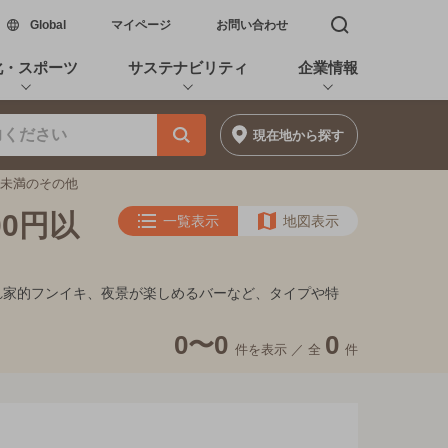
新しいウィンドウで開く
Global
マイページ
お問い合わせ
検索窓を開く
化・スポーツ
サステナビリティ
企業情報
現在地
から探す
0円未満のその他
00円以
一覧表示
地図表示
、隠れ家的フンイキ、夜景が楽しめるバーなど、タイプや特
0〜0
0
件を表示 ／
全
件