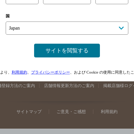
手県のバー検索
宮城県のバー検索
秋田県のバー検索
山形
国
馬県のバー検索
山梨県のバー検索
長野県のバー検索
新潟
埼玉県のバー検索
愛知県のバー検索
静岡県のバー検索
三
井県のバー検索
大阪府のバー検索
京都府のバー検索
兵庫
広島県のバー検索
岡山県のバー検索
山口県のバー検索
鳥
サイトを閲覧する
媛県のバー検索
高知県のバー検索
福岡県のバー検索
長崎
崎県のバー検索
鹿児島県のバー検索
沖縄県のバー検索
より、
利用規約
、
プライバシーポリシー
、および Cookie の使用に同意し
舗登録方法のご案内
店舗情報更新方法のご案内
掲載店舗様ログ
サイトマップ
ご意見・ご感想
利用規約