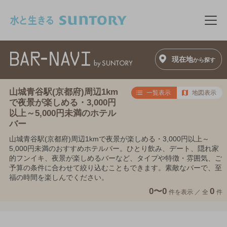
このページの本文へ移動
メニ
現在地
から探す
山城青谷駅(京都府)周辺1km
一覧表示
地図表示
で夜景が楽しめる・3,000円
以上～5,000円未満のホテル
バー
山城青谷駅(京都府)周辺1kmで夜景が楽しめる・3,000円以上～
5,000円未満のおすすめホテルバー。ひとり飲み、デート、隠れ家
的フンイキ、夜景が楽しめるバーなど、タイプや特徴・雰囲気、ご
予算の条件に合わせて絞り込むこともできます。素敵なバーで、至
福の時間を楽しんでください。
0〜0
0
件を表示 ／
全
件