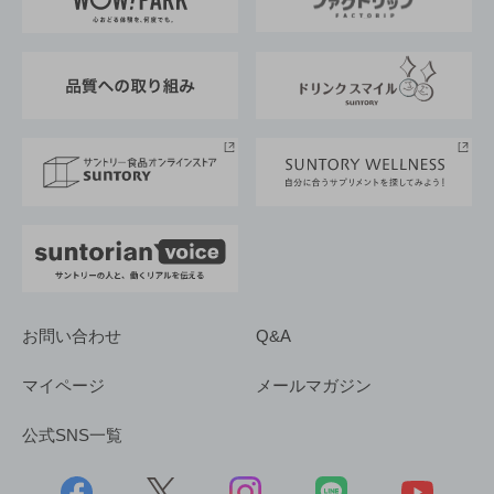
地域情報
サントリーサンバーズ大阪
サントリーが考えるサステナビリティ経営
企業概要
東京サントリーサンゴリアス
ESG情報ポータル
グループ企業一覧
サントリースポーツ
サステナビリティストーリーズ
事業所一覧
採用情報
お問い合わせ
Q&A
マイページ
メールマガジン
公式SNS一覧