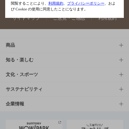
閲覧することにより、
利用規約
、
プライバシーポリシー
、およ
び Cookie の使用に同意したことになります。
サイトマップ
ご意見・ご感想
利用規約
商品
商品TOP
知る・楽しむ
商品一覧
知る・楽しむTOP
文化・スポーツ
商品発売情報
キャンペーン
文化・スポーツTOP
サステナビリティ
栄養成分一覧
工場見学
サントリーホール
サステナビリティTOP
企業情報
お料理・お酒レシピ
サントリー美術館
トップメッセージ
企業情報TOP