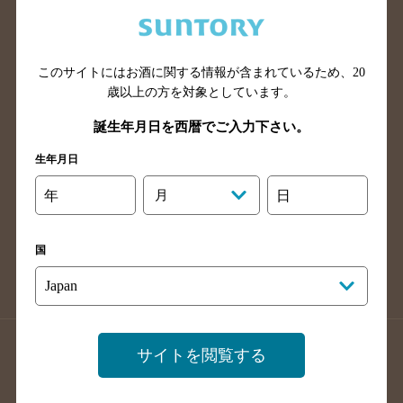
兵庫県のバー検索
奈良県のバー検索
滋賀県のバー検索
和歌山県のバー検索
広島県のバー検索
岡山県のバー検索
このサイトにはお酒に関する情報が含まれているため、
20
山口県のバー検索
鳥取県のバー検索
歳以上の方を対象としています。
島根県のバー検索
徳島県のバー検索
誕生年月日を西暦でご入力下さい。
香川県のバー検索
愛媛県のバー検索
生年月日
高知県のバー検索
福岡県のバー検索
年
月
日
長崎県のバー検索
佐賀県のバー検索
大分県のバー検索
熊本県のバー検索
国
宮崎県のバー検索
鹿児島県のバー検索
沖縄県のバー検索
店舗登録方法のご案内
店舗情報更新方法のご案内
サイトを閲覧する
掲載店舗様ログイン