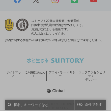
ストップ！20歳未満飲酒・飲酒運転。
妊娠中や授乳期の飲酒はやめましょう。
お酒はなによりも適量です。
のんだあとはリサイクル。
お酒に関する情報の20歳未満の方への転送および共有はご遠慮ください。
サイトマッ
ご利用にあたっ
プライバシーポリシ
ウェブアクセシビリ
プ
て
ー
ティ
ポリシー
新しいウィンドウで開く
Global
COPYRIGHT © SUNTORY HOLDINGS LIMITED.
条件で探す
ALL RIGHTS RESERVED.