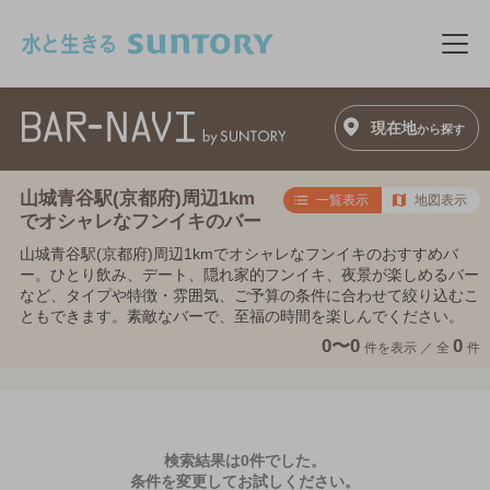
このページの本文へ移動
メニ
現在地
から探す
山城青谷駅(京都府)周辺1km
一覧表示
地図表示
でオシャレなフンイキのバー
山城青谷駅(京都府)周辺1kmでオシャレなフンイキのおすすめバ
ー。ひとり飲み、デート、隠れ家的フンイキ、夜景が楽しめるバー
など、タイプや特徴・雰囲気、ご予算の条件に合わせて絞り込むこ
ともできます。素敵なバーで、至福の時間を楽しんでください。
0〜0
0
件を表示 ／
全
件
検索結果は0件でした。
条件を変更してお試しください。