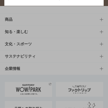
商品
商品TOP
知る・楽しむ
商品一覧
知る・楽しむTOP
文化・スポーツ
商品発売情報
キャンペーン
文化・スポーツTOP
サステナビリティ
栄養成分一覧
工場見学
サントリーホール
サステナビリティTOP
企業情報
お料理・お酒レシピ
サントリー美術館
トップメッセージ
企業情報TOP
地域情報
サントリーサンバーズ大阪
サントリーが考えるサステナビリティ経営
企業概要
東京サントリーサンゴリアス
ESG情報ポータル
グループ企業一覧