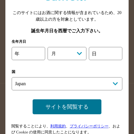
山口県のバー検索
鳥取県のバー検索
このサイトにはお酒に関する情報が含まれているため、
20
島根県のバー検索
徳島県のバー検索
歳以上の方を対象としています。
香川県のバー検索
愛媛県のバー検索
誕生年月日を西暦でご入力下さい。
高知県のバー検索
福岡県のバー検索
生年月日
長崎県のバー検索
佐賀県のバー検索
大分県のバー検索
熊本県のバー検索
年
月
日
宮崎県のバー検索
鹿児島県のバー検索
沖縄県のバー検索
国
店舗登録方法のご案内
店舗情報更新方法のご案内
掲載店舗様ログイン
サイトを閲覧する
閲覧することにより、
利用規約
、
プライバシーポリシー
、およ
サイトマップ
ご意見・ご感想
利用規約
び Cookie の使用に同意したことになります。