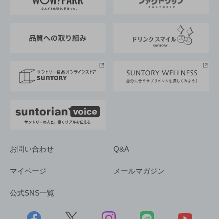
地域情報
サントリーサンバーズ大阪
サントリーが考えるサステナビリティ経営
企業概要
東京サントリーサンゴリアス
ESG情報ポータル
グループ企業一覧
サントリースポーツ
サステナビリティストーリーズ
事業所一覧
採用情報
お問い合わせ
Q&A
マイページ
メールマガジン
公式SNS一覧