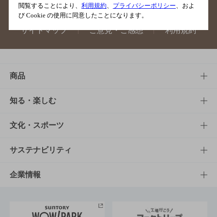
閲覧することにより、
利用規約
、
プライバシーポリシー
、およ
び Cookie の使用に同意したことになります。
サイトマップ
ご意見・ご感想
利用規約
商品
商品TOP
知る・楽しむ
商品一覧
知る・楽しむTOP
文化・スポーツ
商品発売情報
キャンペーン
文化・スポーツTOP
サステナビリティ
栄養成分一覧
工場見学
サントリーホール
サステナビリティTOP
企業情報
お料理・お酒レシピ
サントリー美術館
トップメッセージ
企業情報TOP