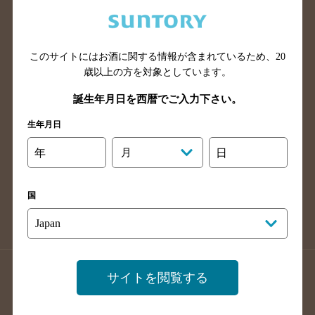
兵庫県のバー検索
奈良県のバー検索
滋賀県のバー検索
和歌山県のバー検索
広島県のバー検索
岡山県のバー検索
このサイトにはお酒に関する情報が含まれているため、
20
山口県のバー検索
鳥取県のバー検索
歳以上の方を対象としています。
島根県のバー検索
徳島県のバー検索
誕生年月日を西暦でご入力下さい。
香川県のバー検索
愛媛県のバー検索
生年月日
高知県のバー検索
福岡県のバー検索
年
月
日
長崎県のバー検索
佐賀県のバー検索
大分県のバー検索
熊本県のバー検索
国
宮崎県のバー検索
鹿児島県のバー検索
沖縄県のバー検索
店舗登録方法のご案内
店舗情報更新方法のご案内
サイトを閲覧する
掲載店舗様ログイン