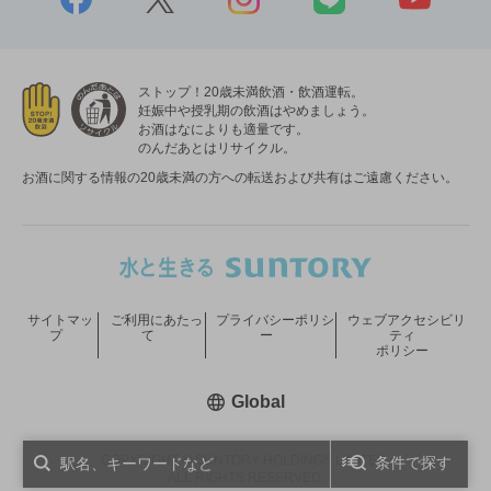
ストップ！20歳未満飲酒・飲酒運転。
妊娠中や授乳期の飲酒はやめましょう。
お酒はなによりも適量です。
のんだあとはリサイクル。
お酒に関する情報の20歳未満の方への転送および共有はご遠慮ください。
サイトマッ
ご利用にあたっ
プライバシーポリシ
ウェブアクセシビリ
プ
て
ー
ティ
ポリシー
新しいウィンドウで開く
Global
COPYRIGHT © SUNTORY HOLDINGS LIMITED.
条件で探す
ALL RIGHTS RESERVED.