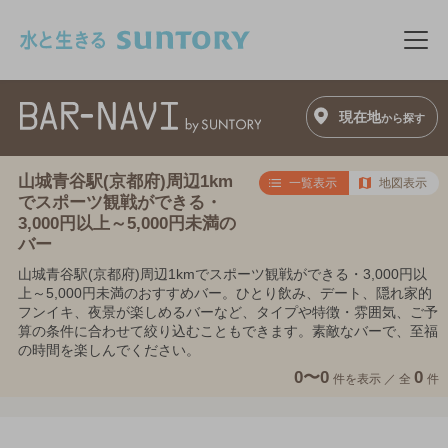
このページの本文へ移動
メニ
現在地
から探す
山城青谷駅(京都府)周辺1km
一覧表示
地図表示
でスポーツ観戦ができる・
3,000円以上～5,000円未満の
バー
山城青谷駅(京都府)周辺1kmでスポーツ観戦ができる・3,000円以
上～5,000円未満のおすすめバー。ひとり飲み、デート、隠れ家的
フンイキ、夜景が楽しめるバーなど、タイプや特徴・雰囲気、ご予
算の条件に合わせて絞り込むこともできます。素敵なバーで、至福
の時間を楽しんでください。
0〜0
0
件を表示 ／
全
件