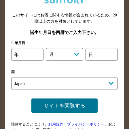
広島県のバー検索
岡山県のバー検索
山口県のバー検索
鳥取県のバー検索
このサイトにはお酒に関する情報が含まれているため、
20
島根県のバー検索
徳島県のバー検索
歳以上の方を対象としています。
香川県のバー検索
愛媛県のバー検索
誕生年月日を西暦でご入力下さい。
高知県のバー検索
福岡県のバー検索
生年月日
長崎県のバー検索
佐賀県のバー検索
年
月
日
大分県のバー検索
熊本県のバー検索
宮崎県のバー検索
鹿児島県のバー検索
国
沖縄県のバー検索
店舗登録方法のご案内
店舗情報更新方法のご案内
サイトを閲覧する
掲載店舗様ログイン
閲覧することにより、
利用規約
、
プライバシーポリシー
、およ