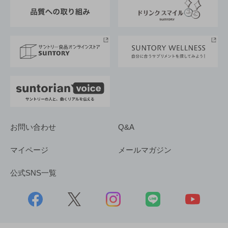
東京サントリーサンゴリアス
ESG情報ポータル
グループ企業一覧
サントリースポーツ
サステナビリティストーリーズ
事業所一覧
採用情報
お問い合わせ
Q&A
マイページ
メールマガジン
公式SNS一覧