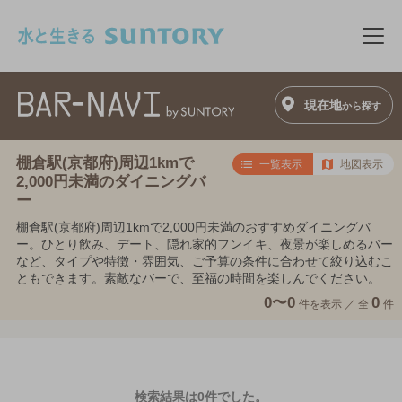
このページの本文へ移動
メニ
現在地
から探す
棚倉駅(京都府)周辺1kmで
一覧表示
地図表示
2,000円未満のダイニングバ
ー
棚倉駅(京都府)周辺1kmで2,000円未満のおすすめダイニングバ
ー。ひとり飲み、デート、隠れ家的フンイキ、夜景が楽しめるバー
など、タイプや特徴・雰囲気、ご予算の条件に合わせて絞り込むこ
ともできます。素敵なバーで、至福の時間を楽しんでください。
0〜0
0
件を表示 ／
全
件
検索結果は0件でした。