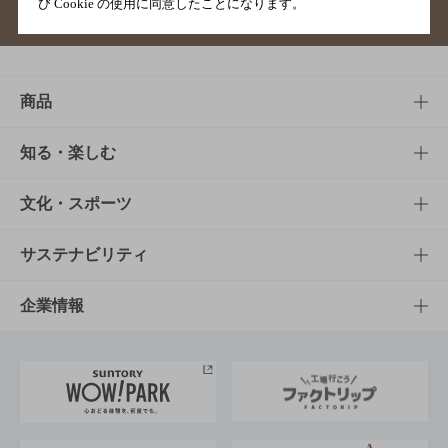
び Cookie の使用に同意したことになります。
サイトマップ
ご意見・ご感想
利用規約
商品
商品TOP
知る・楽しむ
商品一覧
知る・楽しむTOP
文化・スポーツ
商品発売情報
キャンペーン
文化・スポーツTOP
サステナビリティ
栄養成分一覧
工場見学
サントリーホール
サステナビリティTOP
企業情報
お料理・お酒レシピ
サントリー美術館
トップメッセージ
企業情報TOP
地域情報
サントリーサンバーズ大阪
サントリーが考えるサステナビリティ経営
企業概要