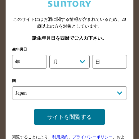
滋賀県のバー検索
和歌山県のバー検索
広島県のバー検索
岡山県のバー検索
山口県のバー検索
鳥取県のバー検索
このサイトにはお酒に関する情報が含まれているため、
20
歳以上の方を対象としています。
島根県のバー検索
徳島県のバー検索
誕生年月日を西暦でご入力下さい。
香川県のバー検索
愛媛県のバー検索
高知県のバー検索
福岡県のバー検索
生年月日
長崎県のバー検索
佐賀県のバー検索
年
月
日
大分県のバー検索
熊本県のバー検索
宮崎県のバー検索
鹿児島県のバー検索
国
沖縄県のバー検索
店舗登録方法のご案内
店舗情報更新方法のご案内
サイトを閲覧する
掲載店舗様ログイン
閲覧することにより、
利用規約
、
プライバシーポリシー
、およ