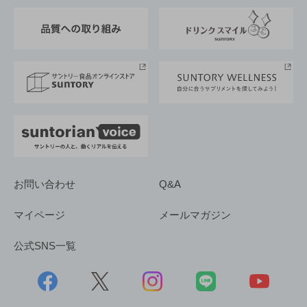
東京サントリーサンゴリアス
ESG情報ポータル
グループ企業一覧
サントリースポーツ
サステナビリティストーリーズ
事業所一覧
採用情報
お問い合わせ
Q&A
マイページ
メールマガジン
公式SNS一覧