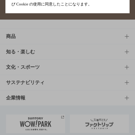
び Cookie の使用に同意したことになります。
サイトマップ
ご意見・ご感想
利用規約
商品
商品TOP
知る・楽しむ
商品一覧
知る・楽しむTOP
文化・スポーツ
商品発売情報
キャンペーン
文化・スポーツTOP
サステナビリティ
栄養成分一覧
工場見学
サントリーホール
サステナビリティTOP
企業情報
お料理・お酒レシピ
サントリー美術館
トップメッセージ
企業情報TOP
地域情報
サントリーサンバーズ大阪
サントリーが考えるサステナビリティ経営
企業概要