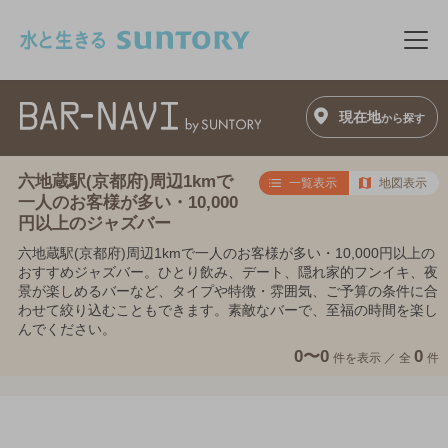
このページの本文へ移動
メニ
現在地
から探す
六地蔵駅(京都府)周辺1kmで
一覧表示
地図表示
一人のお客様が多い・10,000
円以上のジャズバー
六地蔵駅(京都府)周辺1kmで一人のお客様が多い・10,000円以上の
おすすめジャズバー。ひとり飲み、デート、隠れ家的フンイキ、夜
景が楽しめるバーなど、タイプや特徴・雰囲気、ご予算の条件に合
わせて絞り込むこともできます。素敵なバーで、至福の時間を楽し
んでください。
0〜0
0
件を表示 ／
全
件