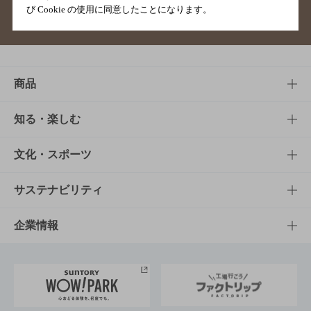
び Cookie の使用に同意したことになります。
サイトマップ
ご意見・ご感想
利用規約
商品
商品TOP
知る・楽しむ
商品一覧
知る・楽しむTOP
文化・スポーツ
商品発売情報
キャンペーン
文化・スポーツTOP
サステナビリティ
栄養成分一覧
工場見学
サントリーホール
サステナビリティTOP
企業情報
お料理・お酒レシピ
サントリー美術館
トップメッセージ
企業情報TOP
地域情報
サントリーサンバーズ大阪
サントリーが考えるサステナビリティ経営
企業概要