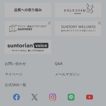
東京サントリーサンゴリアス
ESG情報ポータル
グループ企業一覧
サントリースポーツ
サステナビリティストーリーズ
事業所一覧
採用情報
お問い合わせ
Q&A
マイページ
メールマガジン
公式SNS一覧