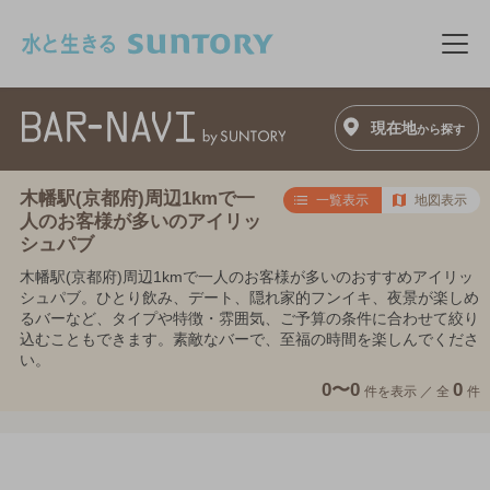
このページの本文へ移動
メニ
現在地
から探す
木幡駅(京都府)周辺1kmで一
一覧表示
地図表示
人のお客様が多いのアイリッ
シュパブ
木幡駅(京都府)周辺1kmで一人のお客様が多いのおすすめアイリッ
シュパブ。ひとり飲み、デート、隠れ家的フンイキ、夜景が楽しめ
るバーなど、タイプや特徴・雰囲気、ご予算の条件に合わせて絞り
込むこともできます。素敵なバーで、至福の時間を楽しんでくださ
い。
0〜0
0
件を表示 ／
全
件