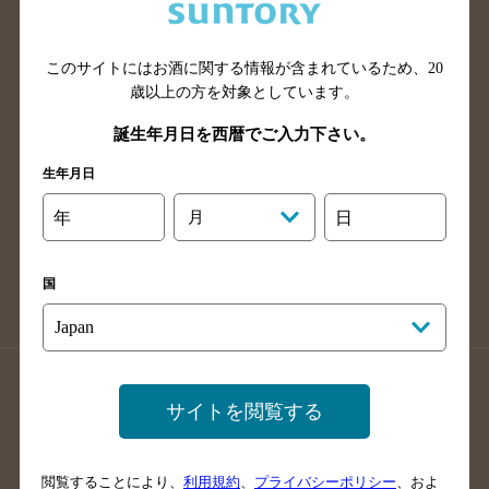
滋賀県のバー検索
和歌山県のバー検索
広島県のバー検索
岡山県のバー検索
山口県のバー検索
鳥取県のバー検索
このサイトにはお酒に関する情報が含まれているため、
20
歳以上の方を対象としています。
島根県のバー検索
徳島県のバー検索
誕生年月日を西暦でご入力下さい。
香川県のバー検索
愛媛県のバー検索
高知県のバー検索
福岡県のバー検索
生年月日
長崎県のバー検索
佐賀県のバー検索
年
月
日
大分県のバー検索
熊本県のバー検索
宮崎県のバー検索
鹿児島県のバー検索
国
沖縄県のバー検索
店舗登録方法のご案内
店舗情報更新方法のご案内
サイトを閲覧する
掲載店舗様ログイン
閲覧することにより、
利用規約
、
プライバシーポリシー
、およ