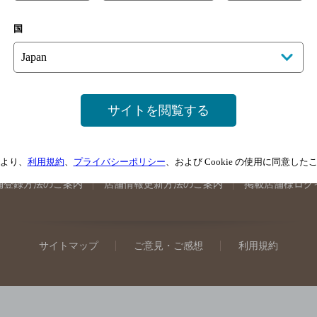
手県のバー検索
宮城県のバー検索
秋田県のバー検索
山形
国
馬県のバー検索
山梨県のバー検索
長野県のバー検索
新潟
埼玉県のバー検索
愛知県のバー検索
静岡県のバー検索
三
井県のバー検索
大阪府のバー検索
京都府のバー検索
兵庫
広島県のバー検索
岡山県のバー検索
山口県のバー検索
鳥
サイトを閲覧する
媛県のバー検索
高知県のバー検索
福岡県のバー検索
長崎
崎県のバー検索
鹿児島県のバー検索
沖縄県のバー検索
より、
利用規約
、
プライバシーポリシー
、および Cookie の使用に同意し
舗登録方法のご案内
店舗情報更新方法のご案内
掲載店舗様ログ
サイトマップ
ご意見・ご感想
利用規約