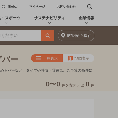
新しいウィンドウで開く
Global
マイページ
お問い合わせ
検索窓を開く
化・スポーツ
サステナビリティ
企業情報
現在地
から探す
グバー
一覧表示
地図表示
しめるバーなど、タイプや特徴・雰囲気、ご予算の条件に
0〜0
0
件を表示 ／
全
件