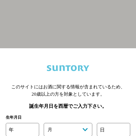
関連ページ
このサイトにはお酒に関する情報が含まれているため、
20歳以上の方を対象としています。
誕生年月日を西暦でご入力下さい。
生年月日
年
月
日