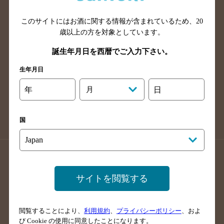
山口県のバー検索
鳥取県のバー検索
このサイトにはお酒に関する情報が含まれているため、
20
島根県のバー検索
徳島県のバー検索
歳以上の方を対象としています。
香川県のバー検索
愛媛県のバー検索
誕生年月日を西暦でご入力下さい。
高知県のバー検索
福岡県のバー検索
生年月日
長崎県のバー検索
佐賀県のバー検索
大分県のバー検索
熊本県のバー検索
年
月
日
宮崎県のバー検索
鹿児島県のバー検索
沖縄県のバー検索
国
店舗登録方法のご案内
店舗情報更新方法のご案内
掲載店舗様ログイン
サイトを閲覧する
閲覧することにより、
利用規約
、
プライバシーポリシー
、およ
サイトマップ
ご意見・ご感想
利用規約
び Cookie の使用に同意したことになります。