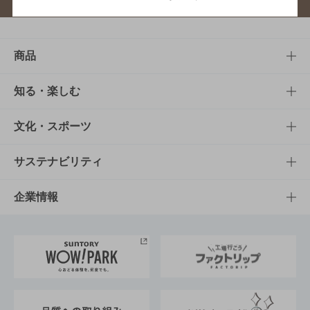
商品
商品TOP
知る・楽しむ
商品一覧
知る・楽しむTOP
文化・スポーツ
商品発売情報
キャンペーン
文化・スポーツTOP
サステナビリティ
栄養成分一覧
工場見学
サントリーホール
サステナビリティTOP
企業情報
お料理・お酒レシピ
サントリー美術館
トップメッセージ
企業情報TOP
地域情報
サントリーサンバーズ大阪
サントリーが考えるサステナビリティ経営
企業概要
東京サントリーサンゴリアス
ESG情報ポータル
グループ企業一覧