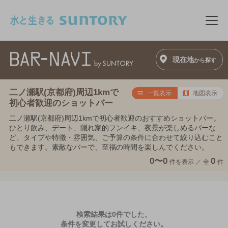
このページの本文へ移動
メニ
現在地
から探す
二ノ瀬駅(京都府)周辺1kmで
一覧表示
地図表示
初心者歓迎のショットバー
二ノ瀬駅(京都府)周辺1kmで初心者歓迎のおすすめショットバー。
ひとり飲み、デート、隠れ家的フンイキ、夜景が楽しめるバーな
ど、タイプや特徴・雰囲気、ご予算の条件に合わせて絞り込むこと
もできます。素敵なバーで、至福の時間を楽しんでください。
0〜0
0
件を表示 ／
全
件
検索結果は0件でした。
条件を変更してお試しください。