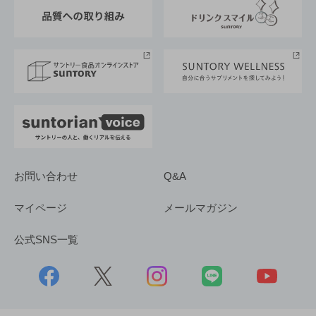
東京サントリーサンゴリアス
ESG情報ポータル
グループ企業一覧
サントリースポーツ
サステナビリティストーリーズ
事業所一覧
採用情報
お問い合わせ
Q&A
マイページ
メールマガジン
公式SNS一覧