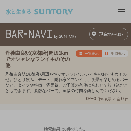
このページの本文へ移動
メニ
現在地
から探す
丹後由良駅(京都府)周辺1km
一覧表示
地図表示
でオシャレなフンイキのその
他
丹後由良駅(京都府)周辺1kmでオシャレなフンイキのおすすめその
他。ひとり飲み、デート、隠れ家的フンイキ、夜景が楽しめるバー
など、タイプや特徴・雰囲気、ご予算の条件に合わせて絞り込むこ
ともできます。素敵なバーで、至福の時間を楽しんでください。
0〜0
0
件を表示 ／
全
件
検索結果は0件でした。