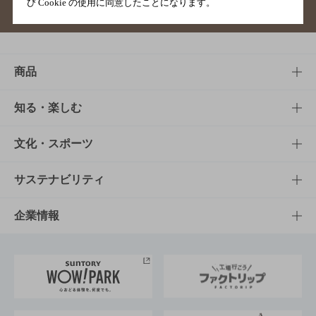
び Cookie の使用に同意したことになります。
サイトマップ
ご意見・ご感想
利用規約
商品
商品TOP
知る・楽しむ
商品一覧
知る・楽しむTOP
文化・スポーツ
商品発売情報
キャンペーン
文化・スポーツTOP
サステナビリティ
栄養成分一覧
工場見学
サントリーホール
サステナビリティTOP
企業情報
お料理・お酒レシピ
サントリー美術館
トップメッセージ
企業情報TOP
地域情報
サントリーサンバーズ大阪
サントリーが考えるサステナビリティ経営
企業概要