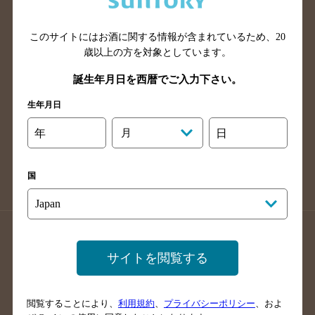
広島県のバー検索
岡山県のバー検索
山口県のバー検索
鳥取県のバー検索
このサイトにはお酒に関する情報が含まれているため、
20
島根県のバー検索
徳島県のバー検索
歳以上の方を対象としています。
香川県のバー検索
愛媛県のバー検索
誕生年月日を西暦でご入力下さい。
高知県のバー検索
福岡県のバー検索
生年月日
長崎県のバー検索
佐賀県のバー検索
年
月
日
大分県のバー検索
熊本県のバー検索
宮崎県のバー検索
鹿児島県のバー検索
国
沖縄県のバー検索
店舗登録方法のご案内
店舗情報更新方法のご案内
サイトを閲覧する
掲載店舗様ログイン
閲覧することにより、
利用規約
、
プライバシーポリシー
、およ