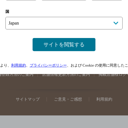
手県のバー検索
宮城県のバー検索
秋田県のバー検索
山形
国
馬県のバー検索
山梨県のバー検索
長野県のバー検索
新潟
埼玉県のバー検索
愛知県のバー検索
静岡県のバー検索
三
井県のバー検索
大阪府のバー検索
京都府のバー検索
兵庫
広島県のバー検索
岡山県のバー検索
山口県のバー検索
鳥
サイトを閲覧する
媛県のバー検索
高知県のバー検索
福岡県のバー検索
長崎
崎県のバー検索
鹿児島県のバー検索
沖縄県のバー検索
より、
利用規約
、
プライバシーポリシー
、および Cookie の使用に同意し
舗登録方法のご案内
店舗情報更新方法のご案内
掲載店舗様ログ
サイトマップ
ご意見・ご感想
利用規約