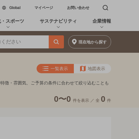
新しいウィンドウで開く
Global
マイページ
お問い合わせ
検索窓を開く
化・スポーツ
サステナビリティ
企業情報
現在地
から探す
一覧表示
地図表示
や特徴・雰囲気、ご予算の条件に合わせて絞り込むことも
0〜0
0
件を表示 ／
全
件