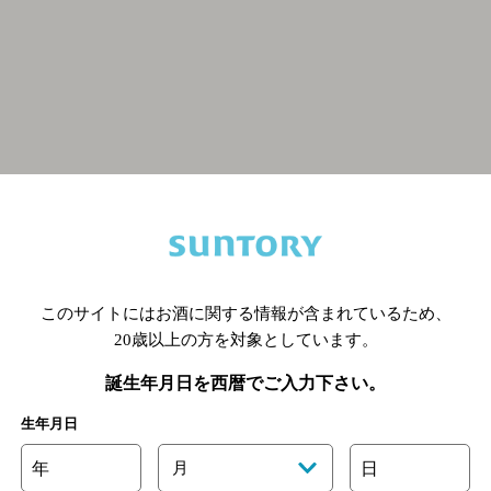
関連ページ
このサイトにはお酒に関する情報が含まれているため、
20歳以上の方を対象としています。
誕生年月日を西暦でご入力下さい。
生年月日
年
月
日