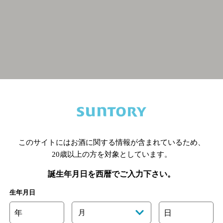
関連ページ
このサイトにはお酒に関する情報が含まれているため、
20歳以上の方を対象としています。
誕生年月日を西暦でご入力下さい。
生年月日
年
月
日