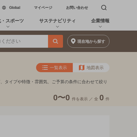
新しいウィンドウで開く
Global
マイページ
お問い合わせ
検索窓を開く
化・スポーツ
サステナビリティ
企業情報
現在地
から探す
一覧表示
地図表示
ど、タイプや特徴・雰囲気、ご予算の条件に合わせて絞り
0〜0
0
件を表示 ／
全
件