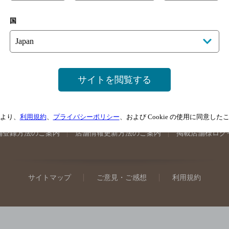
手県のバー検索
宮城県のバー検索
秋田県のバー検索
山形
国
馬県のバー検索
山梨県のバー検索
長野県のバー検索
新潟
埼玉県のバー検索
愛知県のバー検索
静岡県のバー検索
三
井県のバー検索
大阪府のバー検索
京都府のバー検索
兵庫
広島県のバー検索
岡山県のバー検索
山口県のバー検索
鳥
サイトを閲覧する
媛県のバー検索
高知県のバー検索
福岡県のバー検索
長崎
崎県のバー検索
鹿児島県のバー検索
沖縄県のバー検索
より、
利用規約
、
プライバシーポリシー
、および Cookie の使用に同意し
舗登録方法のご案内
店舗情報更新方法のご案内
掲載店舗様ログ
サイトマップ
ご意見・ご感想
利用規約