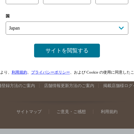
手県のバー検索
宮城県のバー検索
秋田県のバー検索
山形
国
馬県のバー検索
山梨県のバー検索
長野県のバー検索
新潟
埼玉県のバー検索
愛知県のバー検索
静岡県のバー検索
三
井県のバー検索
大阪府のバー検索
京都府のバー検索
兵庫
広島県のバー検索
岡山県のバー検索
山口県のバー検索
鳥
サイトを閲覧する
媛県のバー検索
高知県のバー検索
福岡県のバー検索
長崎
崎県のバー検索
鹿児島県のバー検索
沖縄県のバー検索
より、
利用規約
、
プライバシーポリシー
、および Cookie の使用に同意し
舗登録方法のご案内
店舗情報更新方法のご案内
掲載店舗様ログ
サイトマップ
ご意見・ご感想
利用規約