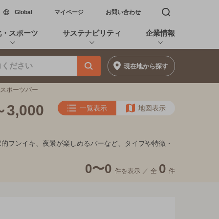
新しいウィンドウで開く
Global
マイページ
お問い合わせ
検索窓を開く
化・スポーツ
サステナビリティ
企業情報
現在地
から探す
満のスポーツバー
,000
一覧表示
地図表示
隠れ家的フンイキ、夜景が楽しめるバーなど、タイプや特徴・
0〜0
0
件を表示 ／
全
件