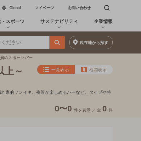
新しいウィンドウで開く
Global
マイページ
お問い合わせ
検索窓を開く
化・スポーツ
サステナビリティ
企業情報
現在地
から探す
円未満のスポーツバー
以上～
一覧表示
地図表示
ト、隠れ家的フンイキ、夜景が楽しめるバーなど、タイプや特
0〜0
0
件を表示 ／
全
件