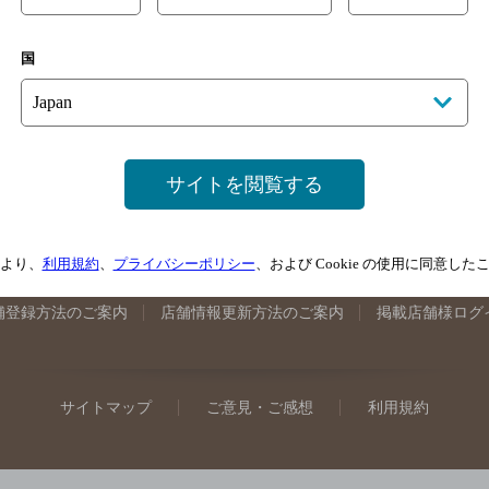
手県のバー検索
宮城県のバー検索
秋田県のバー検索
山形
国
馬県のバー検索
山梨県のバー検索
長野県のバー検索
新潟
埼玉県のバー検索
愛知県のバー検索
静岡県のバー検索
三
井県のバー検索
大阪府のバー検索
京都府のバー検索
兵庫
広島県のバー検索
岡山県のバー検索
山口県のバー検索
鳥
サイトを閲覧する
媛県のバー検索
高知県のバー検索
福岡県のバー検索
長崎
崎県のバー検索
鹿児島県のバー検索
沖縄県のバー検索
より、
利用規約
、
プライバシーポリシー
、および Cookie の使用に同意し
舗登録方法のご案内
店舗情報更新方法のご案内
掲載店舗様ログ
サイトマップ
ご意見・ご感想
利用規約