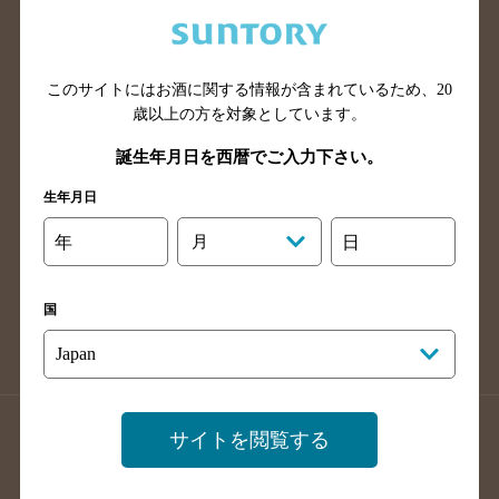
兵庫県のバー検索
奈良県のバー検索
滋賀県のバー検索
和歌山県のバー検索
広島県のバー検索
岡山県のバー検索
このサイトにはお酒に関する情報が含まれているため、
20
山口県のバー検索
鳥取県のバー検索
歳以上の方を対象としています。
島根県のバー検索
徳島県のバー検索
誕生年月日を西暦でご入力下さい。
香川県のバー検索
愛媛県のバー検索
生年月日
高知県のバー検索
福岡県のバー検索
年
月
日
長崎県のバー検索
佐賀県のバー検索
大分県のバー検索
熊本県のバー検索
国
宮崎県のバー検索
鹿児島県のバー検索
沖縄県のバー検索
店舗登録方法のご案内
店舗情報更新方法のご案内
サイトを閲覧する
掲載店舗様ログイン