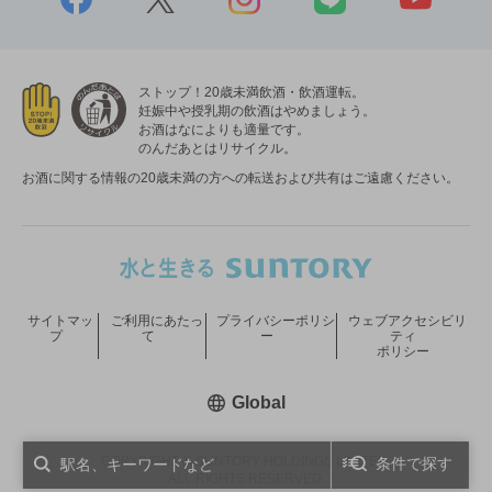
ストップ！20歳未満飲酒・飲酒運転。
妊娠中や授乳期の飲酒はやめましょう。
お酒はなによりも適量です。
のんだあとはリサイクル。
お酒に関する情報の20歳未満の方への転送および共有はご遠慮ください。
サイトマッ
ご利用にあたっ
プライバシーポリシ
ウェブアクセシビリ
プ
て
ー
ティ
ポリシー
新しいウィンドウで開く
Global
COPYRIGHT © SUNTORY HOLDINGS LIMITED.
条件で探す
ALL RIGHTS RESERVED.