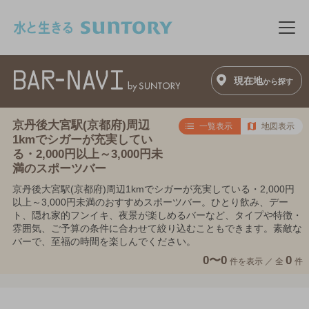
このページの本文へ移動
メニ
現在地
から探す
京丹後大宮駅(京都府)周辺
一覧表示
地図表示
1kmでシガーが充実してい
る・2,000円以上～3,000円未
満のスポーツバー
京丹後大宮駅(京都府)周辺1kmでシガーが充実している・2,000円
以上～3,000円未満のおすすめスポーツバー。ひとり飲み、デー
ト、隠れ家的フンイキ、夜景が楽しめるバーなど、タイプや特徴・
雰囲気、ご予算の条件に合わせて絞り込むこともできます。素敵な
バーで、至福の時間を楽しんでください。
0〜0
0
件を表示 ／
全
件