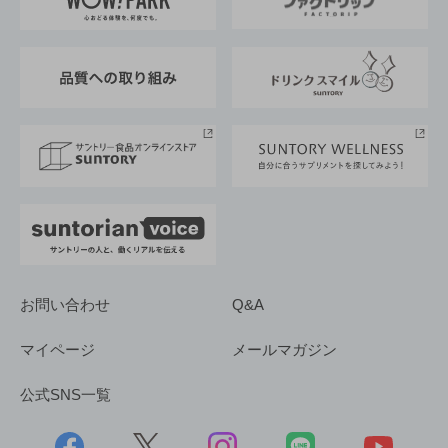
地域情報
サントリーサンバーズ大阪
サントリーが考えるサステナビリティ経営
企業概要
東京サントリーサンゴリアス
ESG情報ポータル
グループ企業一覧
サントリースポーツ
サステナビリティストーリーズ
事業所一覧
採用情報
お問い合わせ
Q&A
マイページ
メールマガジン
公式SNS一覧