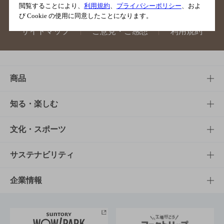
閲覧することにより、
利用規約
、
プライバシーポリシー
、およ
び Cookie の使用に同意したことになります。
サイトマップ
ご意見・ご感想
利用規約
商品
商品TOP
知る・楽しむ
商品一覧
知る・楽しむTOP
文化・スポーツ
商品発売情報
キャンペーン
文化・スポーツTOP
サステナビリティ
栄養成分一覧
工場見学
サントリーホール
サステナビリティTOP
企業情報
お料理・お酒レシピ
サントリー美術館
トップメッセージ
企業情報TOP