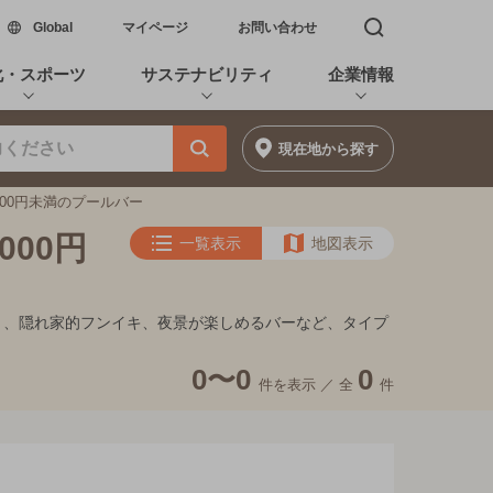
新しいウィンドウで開く
Global
マイページ
お問い合わせ
検索窓を開く
化・スポーツ
サステナビリティ
企業情報
現在地
から探す
000円未満のプールバー
000円
一覧表示
地図表示
デート、隠れ家的フンイキ、夜景が楽しめるバーなど、タイプ
0〜0
0
件を表示 ／
全
件