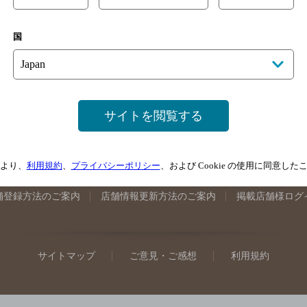
手県のバー検索
宮城県のバー検索
秋田県のバー検索
山形
国
馬県のバー検索
山梨県のバー検索
長野県のバー検索
新潟
埼玉県のバー検索
愛知県のバー検索
静岡県のバー検索
三
井県のバー検索
大阪府のバー検索
京都府のバー検索
兵庫
広島県のバー検索
岡山県のバー検索
山口県のバー検索
鳥
サイトを閲覧する
媛県のバー検索
高知県のバー検索
福岡県のバー検索
長崎
崎県のバー検索
鹿児島県のバー検索
沖縄県のバー検索
より、
利用規約
、
プライバシーポリシー
、および Cookie の使用に同意し
舗登録方法のご案内
店舗情報更新方法のご案内
掲載店舗様ログ
サイトマップ
ご意見・ご感想
利用規約