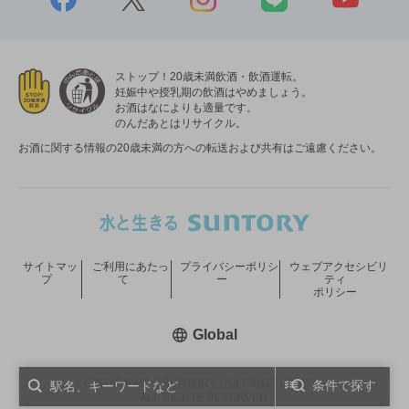
ストップ！20歳未満飲酒・飲酒運転。
妊娠中や授乳期の飲酒はやめましょう。
お酒はなによりも適量です。
のんだあとはリサイクル。
お酒に関する情報の20歳未満の方への転送および共有はご遠慮ください。
サイトマッ
ご利用にあたっ
プライバシーポリシ
ウェブアクセシビリ
プ
て
ー
ティ
ポリシー
新しいウィンドウで開く
Global
COPYRIGHT © SUNTORY HOLDINGS LIMITED.
条件で探す
ALL RIGHTS RESERVED.