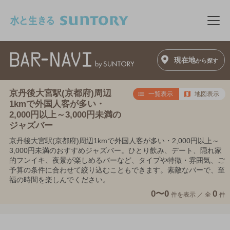
このページの本文へ移動
メニ
現在地
から探す
京丹後大宮駅(京都府)周辺
一覧表示
地図表示
1kmで外国人客が多い・
2,000円以上～3,000円未満の
ジャズバー
京丹後大宮駅(京都府)周辺1kmで外国人客が多い・2,000円以上～
3,000円未満のおすすめジャズバー。ひとり飲み、デート、隠れ家
的フンイキ、夜景が楽しめるバーなど、タイプや特徴・雰囲気、ご
予算の条件に合わせて絞り込むこともできます。素敵なバーで、至
福の時間を楽しんでください。
0〜0
0
件を表示 ／
全
件