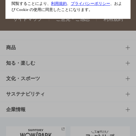
閲覧することにより、
利用規約
、
プライバシーポリシー
、およ
び Cookie の使用に同意したことになります。
サイトマップ
ご意見・ご感想
利用規約
商品
商品TOP
知る・楽しむ
商品一覧
知る・楽しむTOP
文化・スポーツ
商品発売情報
キャンペーン
文化・スポーツTOP
サステナビリティ
栄養成分一覧
工場見学
サントリーホール
サステナビリティTOP
企業情報
お料理・お酒レシピ
サントリー美術館
トップメッセージ
企業情報TOP