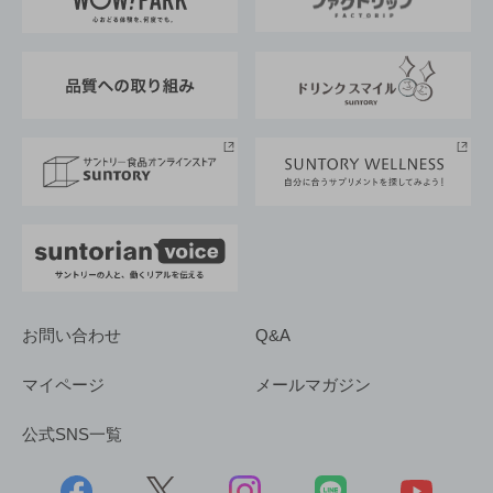
地域情報
サントリーサンバーズ大阪
サントリーが考えるサステナビリティ経営
企業概要
東京サントリーサンゴリアス
ESG情報ポータル
グループ企業一覧
サントリースポーツ
サステナビリティストーリーズ
事業所一覧
採用情報
お問い合わせ
Q&A
マイページ
メールマガジン
公式SNS一覧