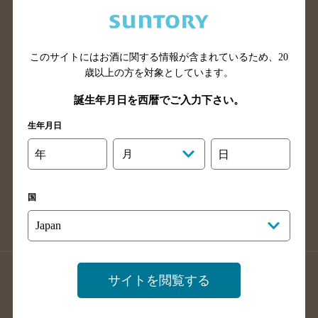
兵庫県のバー検索
奈良県のバー検索
滋賀県のバー検索
和歌山県のバー検索
広島県のバー検索
岡山県のバー検索
このサイトにはお酒に関する情報が含まれているため、
20
山口県のバー検索
鳥取県のバー検索
歳以上の方を対象としています。
島根県のバー検索
徳島県のバー検索
誕生年月日を西暦でご入力下さい。
香川県のバー検索
愛媛県のバー検索
生年月日
高知県のバー検索
福岡県のバー検索
年
月
日
長崎県のバー検索
佐賀県のバー検索
大分県のバー検索
熊本県のバー検索
国
宮崎県のバー検索
鹿児島県のバー検索
沖縄県のバー検索
店舗登録方法のご案内
店舗情報更新方法のご案内
サイトを閲覧する
掲載店舗様ログイン