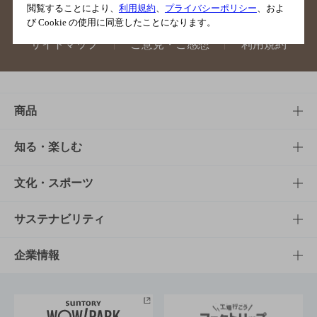
閲覧することにより、
利用規約
、
プライバシーポリシー
、およ
び Cookie の使用に同意したことになります。
サイトマップ
ご意見・ご感想
利用規約
商品
商品TOP
知る・楽しむ
商品一覧
知る・楽しむTOP
文化・スポーツ
商品発売情報
キャンペーン
文化・スポーツTOP
サステナビリティ
栄養成分一覧
工場見学
サントリーホール
サステナビリティTOP
企業情報
お料理・お酒レシピ
サントリー美術館
トップメッセージ
企業情報TOP