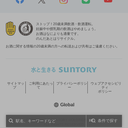
ストップ！20歳未満飲酒・飲酒運転。
妊娠中や授乳期の飲酒はやめましょう。
お酒はなによりも適量です。
のんだあとはリサイクル。
お酒に関する情報の20歳未満の方への転送および共有はご遠慮ください。
サイトマッ
ご利用にあたっ
プライバシーポリシ
ウェブアクセシビリ
プ
て
ー
ティ
ポリシー
新しいウィンドウで開く
Global
COPYRIGHT © SUNTORY HOLDINGS LIMITED.
条件で探す
ALL RIGHTS RESERVED.