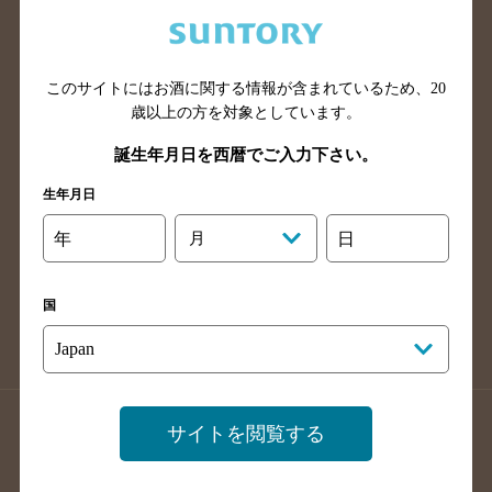
兵庫県のバー検索
奈良県のバー検索
滋賀県のバー検索
和歌山県のバー検索
広島県のバー検索
岡山県のバー検索
このサイトにはお酒に関する情報が含まれているため、
20
山口県のバー検索
鳥取県のバー検索
歳以上の方を対象としています。
島根県のバー検索
徳島県のバー検索
誕生年月日を西暦でご入力下さい。
香川県のバー検索
愛媛県のバー検索
生年月日
高知県のバー検索
福岡県のバー検索
年
月
日
長崎県のバー検索
佐賀県のバー検索
大分県のバー検索
熊本県のバー検索
国
宮崎県のバー検索
鹿児島県のバー検索
沖縄県のバー検索
店舗登録方法のご案内
店舗情報更新方法のご案内
サイトを閲覧する
掲載店舗様ログイン