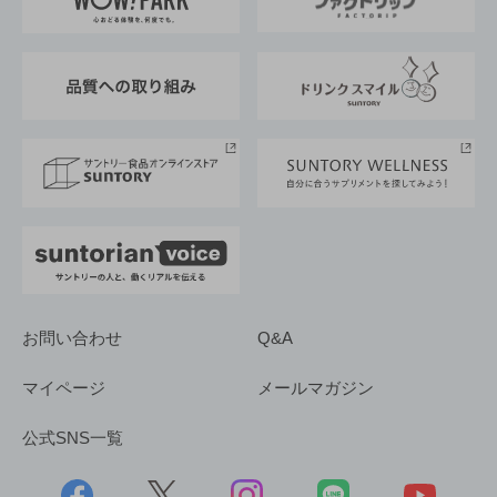
地域情報
サントリーサンバーズ大阪
サントリーが考えるサステナビリティ経営
企業概要
東京サントリーサンゴリアス
ESG情報ポータル
グループ企業一覧
サントリースポーツ
サステナビリティストーリーズ
事業所一覧
採用情報
お問い合わせ
Q&A
マイページ
メールマガジン
公式SNS一覧