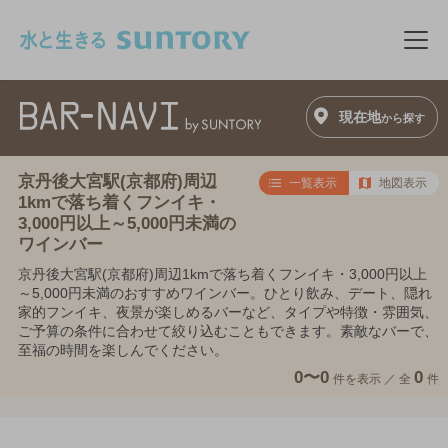
このページの本文へ移動
メニ
現在地
から探す
京丹後大宮駅(京都府)周辺
一覧表示
地図表示
1kmで落ち着くフンイキ・
3,000円以上～5,000円未満の
ワインバー
京丹後大宮駅(京都府)周辺1kmで落ち着くフンイキ・3,000円以上
～5,000円未満のおすすめワインバー。ひとり飲み、デート、隠れ
家的フンイキ、夜景が楽しめるバーなど、タイプや特徴・雰囲気、
ご予算の条件に合わせて絞り込むこともできます。素敵なバーで、
至福の時間を楽しんでください。
0〜0
0
件を表示 ／
全
件