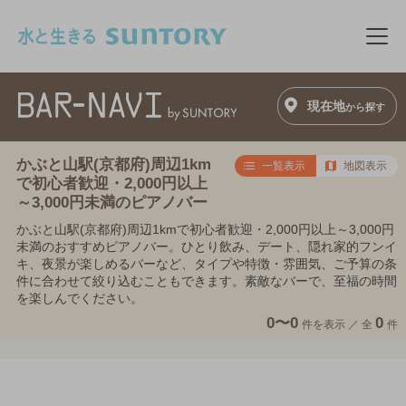
このページの本文へ移動
メニ
現在地
から探す
かぶと山駅(京都府)周辺1km
一覧表示
地図表示
で初心者歓迎・2,000円以上
～3,000円未満のピアノバー
かぶと山駅(京都府)周辺1kmで初心者歓迎・2,000円以上～3,000円
未満のおすすめピアノバー。ひとり飲み、デート、隠れ家的フンイ
キ、夜景が楽しめるバーなど、タイプや特徴・雰囲気、ご予算の条
件に合わせて絞り込むこともできます。素敵なバーで、至福の時間
を楽しんでください。
0〜0
0
件を表示 ／
全
件