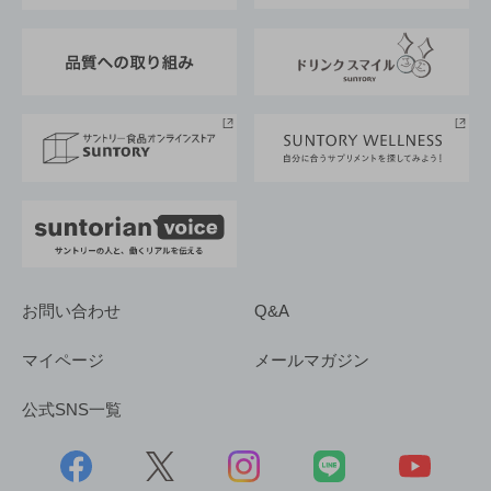
東京サントリーサンゴリアス
ESG情報ポータル
グループ企業一覧
サントリースポーツ
サステナビリティストーリーズ
事業所一覧
採用情報
お問い合わせ
Q&A
マイページ
メールマガジン
公式SNS一覧