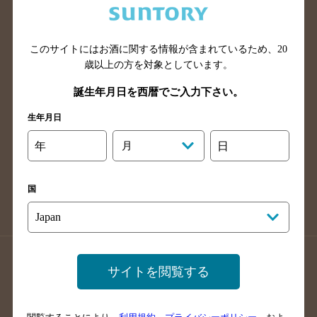
滋賀県のバー検索
和歌山県のバー検索
広島県のバー検索
岡山県のバー検索
このサイトにはお酒に関する情報が含まれているため、
20
山口県のバー検索
鳥取県のバー検索
歳以上の方を対象としています。
島根県のバー検索
徳島県のバー検索
誕生年月日を西暦でご入力下さい。
香川県のバー検索
愛媛県のバー検索
生年月日
高知県のバー検索
福岡県のバー検索
長崎県のバー検索
佐賀県のバー検索
年
月
日
大分県のバー検索
熊本県のバー検索
宮崎県のバー検索
鹿児島県のバー検索
国
沖縄県のバー検索
店舗登録方法のご案内
店舗情報更新方法のご案内
サイトを閲覧する
掲載店舗様ログイン