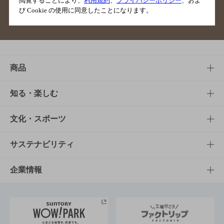
閲覧することにより、
利用規約
、
プライバシーポリシー
、およ
び Cookie の使用に同意したことになります。
サイトマップ
ご意見・ご感想
利用規約
商品
商品TOP
知る・楽しむ
商品一覧
知る・楽しむTOP
文化・スポーツ
商品発売情報
キャンペーン
文化・スポーツTOP
サステナビリティ
栄養成分一覧
工場見学
サントリーホール
サステナビリティTOP
企業情報
お料理・お酒レシピ
サントリー美術館
トップメッセージ
企業情報TOP
地域情報
サントリーサンバーズ大阪
サントリーが考えるサステナビリティ経営
企業概要