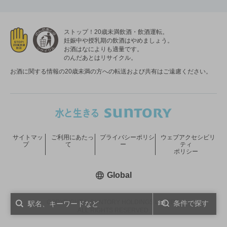
ストップ！20歳未満飲酒・飲酒運転。
妊娠中や授乳期の飲酒はやめましょう。
お酒はなによりも適量です。
のんだあとはリサイクル。
お酒に関する情報の20歳未満の方への転送および共有はご遠慮ください。
サイトマッ
ご利用にあたっ
プライバシーポリシ
ウェブアクセシビリ
プ
て
ー
ティ
ポリシー
新しいウィンドウで開く
Global
COPYRIGHT © SUNTORY HOLDINGS LIMITED.
条件で探す
ALL RIGHTS RESERVED.