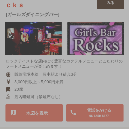
みる
ｃｋｓ
[ガールズダイニングバー]
ロックテイストな店内にて豊富なカクテルメニューとこだわりの
フードメニューが楽しめます！
阪急宝塚本線 豊中駅より徒歩3分
3,000円以上～5,000円未満
20席
店内喫煙可（禁煙席なし）
電話をかける
地図を表示
06-6850-8677