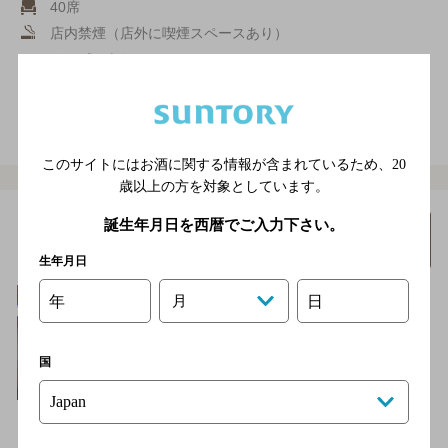
40席
店内禁煙（店外に喫煙スペースあり）
クーポンあり
電話をかける
地図を表示
06-6243-0710
このサイトにはお酒に関する情報が含まれているため、
20
歳以上の方を対象としています。
ミナミオールスターズ
誕生年月日を西暦でご入力下さい。
詳細を
みる
[ガールズバー]
生年月日
年
月
日
国
スナックのような雰囲気のお店でかたくるしくありません。楽器
も多数置いております。テレビゲームもできます。焼酎を数多く