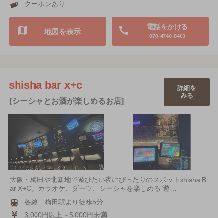
クーポンあり
電話をかける
地図を表示
070-4740-8403
shisha bar x+c
詳細を
みる
[シーシャとお酒が楽しめるお店]
大阪・梅田や北新地で遊びたい夜にぴったりのスポットshisha B
ar X+C。カラオケ、ダーツ、シーシャを楽しめる“遊…
各線 梅田駅より徒歩5分
3,000円以上～5,000円未満