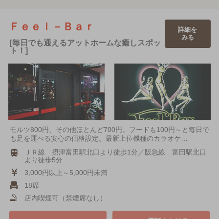
Ｆｅｅｌ－Ｂａｒ
詳細を
みる
[毎日でも通えるアットホームな癒しスポッ
ト！]
モルツ800円、その他ほとんど700円。フードも100円～と毎日で
も足を運べる安心の価格設定。最新上位機種のカラオケ…
ＪＲ線 摂津富田駅北口より徒歩1分／阪急線 富田駅北口
より徒歩5分
3,000円以上～5,000円未満
18席
店内喫煙可（禁煙席なし）