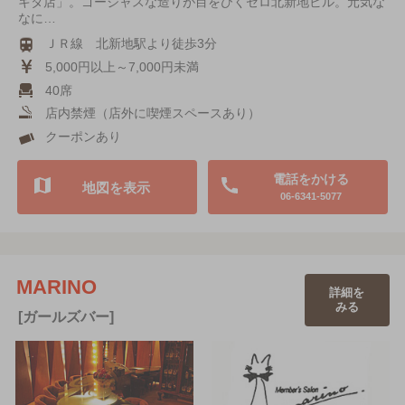
キタ店」。ゴージャスな造りが目をひくゼロ北新地ビル。元気な
なに…
ＪＲ線 北新地駅より徒歩3分
5,000円以上～7,000円未満
40席
店内禁煙（店外に喫煙スペースあり）
クーポンあり
電話をかける
地図を表示
06-6341-5077
MARINO
詳細を
みる
[ガールズバー]