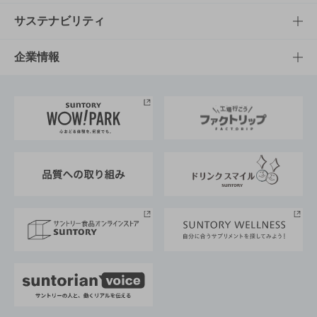
商品発売情報
キャンペーン
文化・スポーツTOP
サステナビリティ
栄養成分一覧
工場見学
サントリーホール
サステナビリティTOP
企業情報
お料理・お酒レシピ
サントリー美術館
トップメッセージ
企業情報TOP
地域情報
サントリーサンバーズ大阪
サントリーが考えるサステナビリティ経営
企業概要
東京サントリーサンゴリアス
ESG情報ポータル
グループ企業一覧
サントリースポーツ
サステナビリティストーリーズ
事業所一覧
採用情報