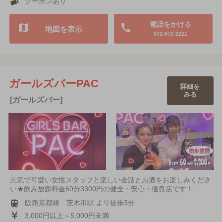
クーポンあり
電話をかける
地図を表示
072-672-2221
ガールズバーPAC
詳細を
みる
[ガールズバー]
元気で可愛い女性スタッフと楽しい会話とお酒をお楽しみくださ
い★飲み放題料金60分3300円の健全・安心・優良店です！…
阪急京都線 茨木市駅 より徒歩3分
3,000円以上～5,000円未満