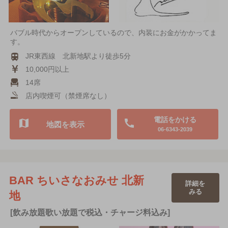
バブル時代からオープンしているので、内装にお金がかかってま
す。
JR東西線 北新地駅より徒歩5分
10,000円以上
14席
店内喫煙可（禁煙席なし）
電話をかける
地図を表示
06-6343-2039
BAR ちいさなおみせ 北新
詳細を
みる
地
[飲み放題歌い放題で税込・チャージ料込み]