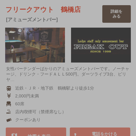
フリークアウト 鶴橋店
詳細を
みる
[アミューズメントバー]
女性バーテンダーばかりのアミューズメントバーです。ノーチャ
ージ、ドリンク・フードＡＬＬ500円。ダーツライブ3台、ビリ
ヤ…
近鉄・ＪＲ・地下鉄 鶴橋駅より徒歩1分
2,000円未満
60席
店内喫煙可（禁煙席なし）
クーポンあり
電話をかける