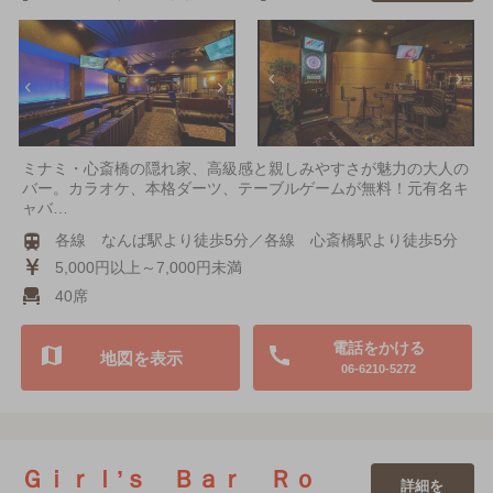
ミナミ・心斎橋の隠れ家、高級感と親しみやすさが魅力の大人の
バー。カラオケ、本格ダーツ、テーブルゲームが無料！元有名キ
ャバ…
各線 なんば駅より徒歩5分／各線 心斎橋駅より徒歩5分
5,000円以上～7,000円未満
40席
電話をかける
地図を表示
06-6210-5272
Ｇｉｒｌ’ｓ Ｂａｒ Ｒｏ
詳細を