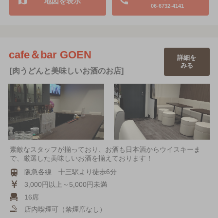
地図を表示
06-6732-4141
cafe＆bar GOEN
詳細を
みる
[肉うどんと美味しいお酒のお店]
素敵なスタッフが揃っており、お酒も日本酒からウイスキーま
で、厳選した美味しいお酒を揃えております！
阪急各線 十三駅より徒歩6分
3,000円以上～5,000円未満
16席
店内喫煙可（禁煙席なし）