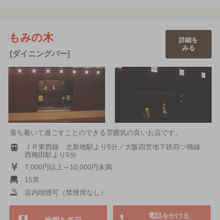
もみの木
詳細を
みる
[ダイニングバー]
落ち着いて過ごすことのできる雰囲気の良いお店です。
ＪＲ東西線 北新地駅より5分／大阪四営地下鉄四ツ橋線
西梅田駅より5分
7,000円以上～10,000円未満
15席
店内喫煙可（禁煙席なし）
電話をかける