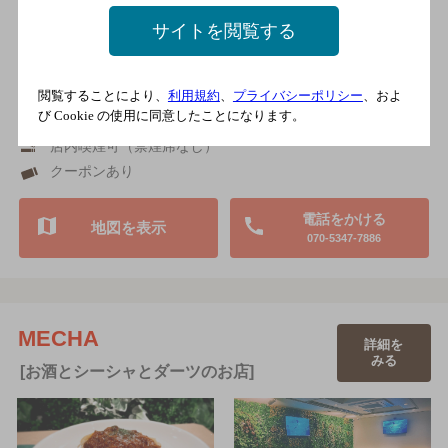
取り…
サイトを閲覧する
近鉄奈良線 日本橋駅4番出口より徒歩5分／近鉄奈良線 な
んば駅17番出口より徒歩10分／地下鉄堺筋線 長堀橋駅7番
出口より徒歩15分
3,000円以上～5,000円未満
閲覧することにより、
利用規約
、
プライバシーポリシー
、およ
び Cookie の使用に同意したことになります。
15席
店内喫煙可（禁煙席なし）
クーポンあり
電話をかける
地図を表示
070-5347-7886
MECHA
詳細を
みる
[お酒とシーシャとダーツのお店]