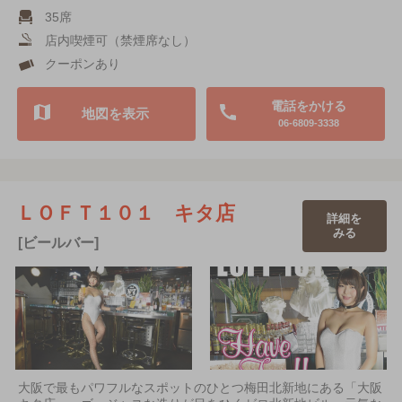
35席
店内喫煙可（禁煙席なし）
クーポンあり
電話をかける
地図を表示
06-6809-3338
ＬＯＦＴ１０１ キタ店
詳細を
みる
[ビールバー]
大阪で最もパワフルなスポットのひとつ梅田北新地にある「大阪