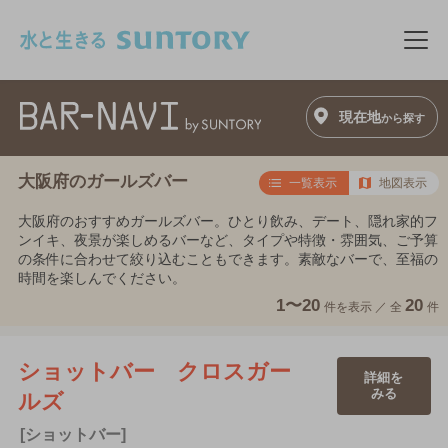
このページの本文へ移動
メニ
現在地
から探す
大阪府のガールズバー
一覧表示
地図表示
大阪府のおすすめガールズバー。ひとり飲み、デート、隠れ家的フ
ンイキ、夜景が楽しめるバーなど、タイプや特徴・雰囲気、ご予算
の条件に合わせて絞り込むこともできます。素敵なバーで、至福の
時間を楽しんでください。
1〜20
20
件を表示 ／
全
件
ショットバー クロスガー
詳細を
みる
ルズ
[ショットバー]