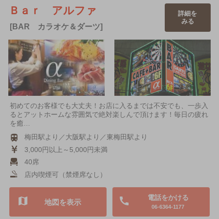
Ｂａｒ アルファ
詳細を
みる
[BAR カラオケ＆ダーツ]
初めてのお客様でも大丈夫！お店に入るまでは不安でも、一歩入
るとアットホームな雰囲気で絶対楽しんで頂けます！毎日の疲れ
を癒…
梅田駅より／大阪駅より／東梅田駅より
3,000円以上～5,000円未満
40席
店内喫煙可（禁煙席なし）
電話をかける
地図を表示
06-6364-1177