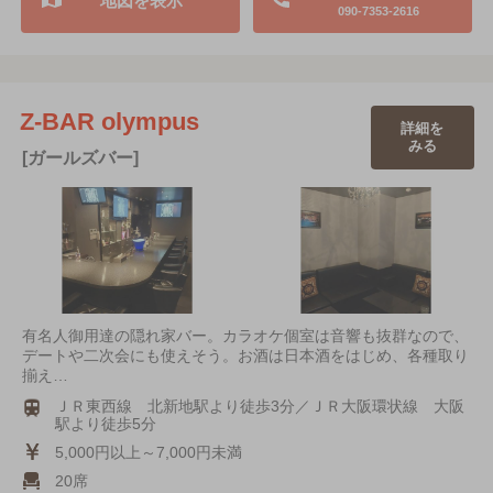
地図を表示
090-7353-2616
Z-BAR olympus
詳細を
みる
[ガールズバー]
有名人御用達の隠れ家バー。カラオケ個室は音響も抜群なので、
デートや二次会にも使えそう。お酒は日本酒をはじめ、各種取り
揃え…
ＪＲ東西線 北新地駅より徒歩3分／ＪＲ大阪環状線 大阪
駅より徒歩5分
5,000円以上～7,000円未満
20席