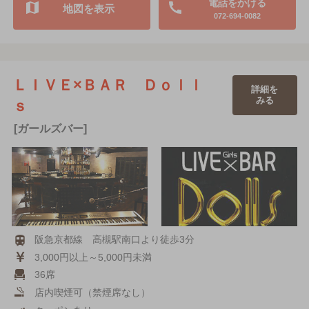
電話をかける
地図を表示
072-694-0082
ＬＩＶＥ×ＢＡＲ Ｄｏｌｌ
詳細を
みる
ｓ
[ガールズバー]
阪急京都線 高槻駅南口より徒歩3分
3,000円以上～5,000円未満
36席
店内喫煙可（禁煙席なし）