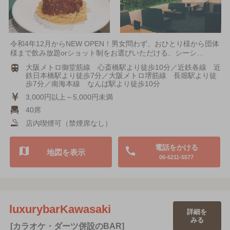
令和4年12月からNEW OPEN！男女問わず、おひとり様から団体
様まで飲み放題orショット制をお選びいただける、シーシ…
大阪メトロ御堂筋線 心斎橋駅より徒歩10分／近鉄各線 近
鉄日本橋駅より徒歩7分／大阪メトロ堺筋線 長堀駅より徒
歩7分／南海本線 なんば駅より徒歩10分
3,000円以上～5,000円未満
40席
店内喫煙可（禁煙席なし）
電話をかける
地図を表示
06-6211-5577
luxurybarKawasaki
詳細を
みる
[カラオケ・ダーツ併設のBAR]