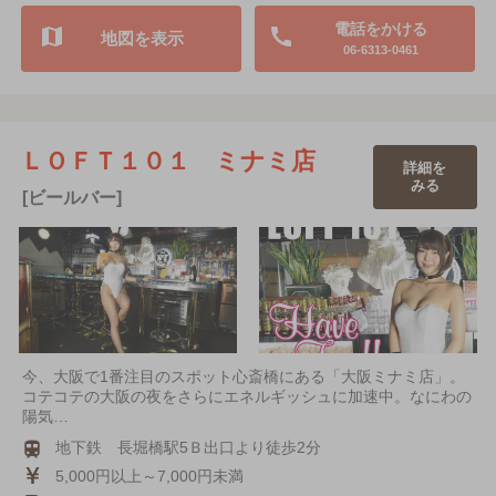
電話をかける
地図を表示
06-6313-0461
ＬＯＦＴ１０１ ミナミ店
詳細を
みる
[ビールバー]
今、大阪で1番注目のスポット心斎橋にある「大阪ミナミ店」。
コテコテの大阪の夜をさらにエネルギッシュに加速中。なにわの
陽気…
地下鉄 長堀橋駅5Ｂ出口より徒歩2分
5,000円以上～7,000円未満