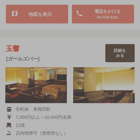
電話をかける
地図を表示
06-6136-5116
玉響
詳細を
みる
[ガールズバー]
谷町線 東梅田駅
7,000円以上～10,000円未満
13席
店内喫煙可（禁煙席なし）