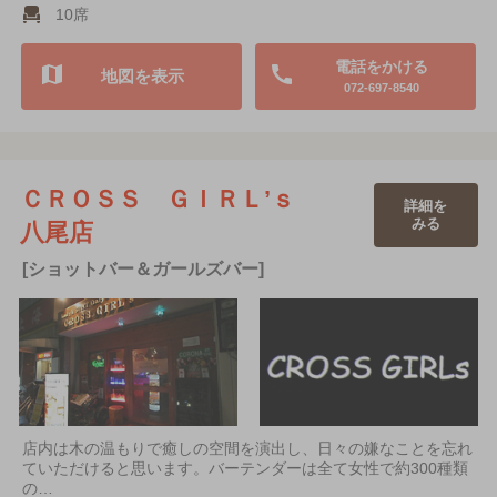
10席
電話をかける
地図を表示
072-697-8540
ＣＲＯＳＳ ＧＩＲＬ’ｓ
詳細を
みる
八尾店
[ショットバー＆ガールズバー]
店内は木の温もりで癒しの空間を演出し、日々の嫌なことを忘れ
ていただけると思います。バーテンダーは全て女性で約300種類
の…