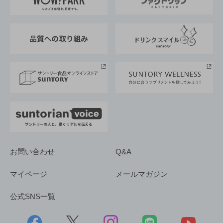
地域情報
サントリーサンバーズ大阪
サントリーが考えるサステナビリティ経営
企業概要
東京サントリーサンゴリアス
ESG情報ポータル
グループ企業一覧
サントリースポーツ
サステナビリティストーリーズ
事業所一覧
採用情報
お問い合わせ
Q&A
マイページ
メールマガジン
公式SNS一覧