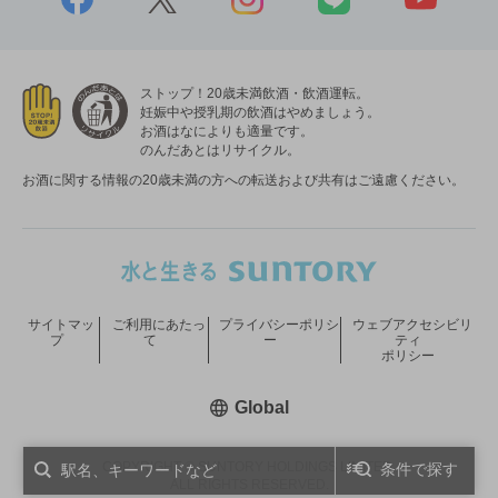
ストップ！20歳未満飲酒・飲酒運転。
妊娠中や授乳期の飲酒はやめましょう。
お酒はなによりも適量です。
のんだあとはリサイクル。
お酒に関する情報の20歳未満の方への転送および共有はご遠慮ください。
サイトマッ
ご利用にあたっ
プライバシーポリシ
ウェブアクセシビリ
プ
て
ー
ティ
ポリシー
新しいウィンドウで開く
Global
COPYRIGHT © SUNTORY HOLDINGS LIMITED.
条件で探す
ALL RIGHTS RESERVED.