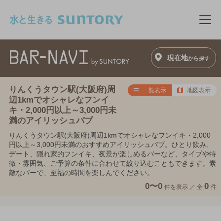
このページの本文へ移動
メニ
現在地
から探す
りんくうタウン駅(大阪府)周
一覧表示
地図表示
辺1kmでオシャレなフンイ
キ・2,000円以上～3,000円未
満のアイリッシュパブ
りんくうタウン駅(大阪府)周辺1kmでオシャレなフンイキ・2,000
円以上～3,000円未満のおすすめアイリッシュパブ。ひとり飲み、
デート、隠れ家的フンイキ、夜景が楽しめるバーなど、タイプや特
徴・雰囲気、ご予算の条件に合わせて絞り込むこともできます。素
敵なバーで、至福の時間を楽しんでください。
0〜0
0
件を表示 ／
全
件