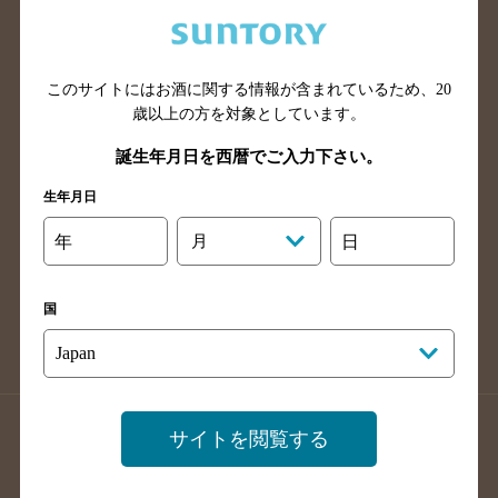
兵庫県のバー検索
奈良県のバー検索
滋賀県のバー検索
和歌山県のバー検索
広島県のバー検索
岡山県のバー検索
このサイトにはお酒に関する情報が含まれているため、
20
山口県のバー検索
鳥取県のバー検索
歳以上の方を対象としています。
島根県のバー検索
徳島県のバー検索
誕生年月日を西暦でご入力下さい。
香川県のバー検索
愛媛県のバー検索
生年月日
高知県のバー検索
福岡県のバー検索
年
月
日
長崎県のバー検索
佐賀県のバー検索
大分県のバー検索
熊本県のバー検索
国
宮崎県のバー検索
鹿児島県のバー検索
沖縄県のバー検索
店舗登録方法のご案内
店舗情報更新方法のご案内
サイトを閲覧する
掲載店舗様ログイン