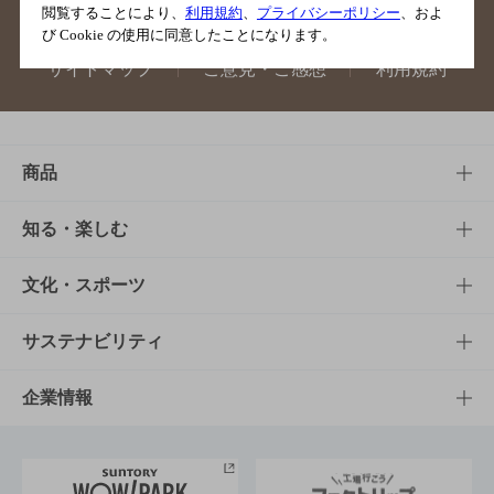
閲覧することにより、
利用規約
、
プライバシーポリシー
、およ
び Cookie の使用に同意したことになります。
サイトマップ
ご意見・ご感想
利用規約
商品
商品TOP
知る・楽しむ
商品一覧
知る・楽しむTOP
文化・スポーツ
商品発売情報
キャンペーン
文化・スポーツTOP
サステナビリティ
栄養成分一覧
工場見学
サントリーホール
サステナビリティTOP
企業情報
お料理・お酒レシピ
サントリー美術館
トップメッセージ
企業情報TOP