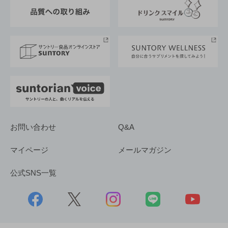
東京サントリーサンゴリアス
ESG情報ポータル
グループ企業一覧
サントリースポーツ
サステナビリティストーリーズ
事業所一覧
採用情報
お問い合わせ
Q&A
マイページ
メールマガジン
公式SNS一覧