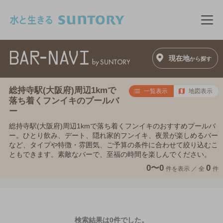
このページの本文へ移動
メニ
現在地
から探す
総持寺駅(大阪府)周辺1kmで
一覧表示
地図表示
落ち着くフンイキのプールバ
ー
総持寺駅(大阪府)周辺1kmで落ち着くフンイキのおすすめプールバ
ー。ひとり飲み、デート、隠れ家的フンイキ、夜景が楽しめるバー
など、タイプや特徴・雰囲気、ご予算の条件に合わせて絞り込むこ
ともできます。素敵なバーで、至福の時間を楽しんでください。
0〜0
0
件を表示 ／
全
件
検索結果は0件でした。