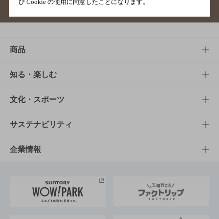
び Cookie の使用に同意したことになります。
サイトマップ
ご意見・ご感想
利用規約
商品
商品TOP
知る・楽しむ
商品一覧
知る・楽しむTOP
文化・スポーツ
商品発売情報
キャンペーン
文化・スポーツTOP
サステナビリティ
栄養成分一覧
工場見学
サントリーホール
サステナビリティTOP
企業情報
お料理・お酒レシピ
サントリー美術館
トップメッセージ
企業情報TOP
地域情報
サントリーサンバーズ大阪
サントリーが考えるサステナビリティ経営
企業概要