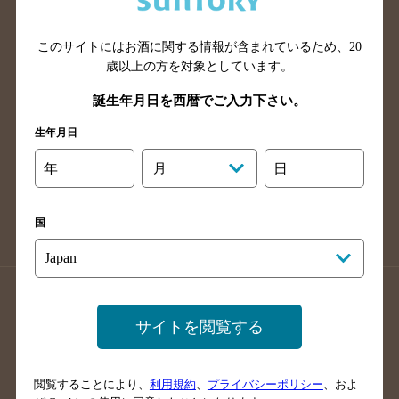
広島県のバー検索
岡山県のバー検索
山口県のバー検索
鳥取県のバー検索
このサイトにはお酒に関する情報が含まれているため、
20
島根県のバー検索
徳島県のバー検索
歳以上の方を対象としています。
香川県のバー検索
愛媛県のバー検索
誕生年月日を西暦でご入力下さい。
高知県のバー検索
福岡県のバー検索
生年月日
長崎県のバー検索
佐賀県のバー検索
年
月
日
大分県のバー検索
熊本県のバー検索
宮崎県のバー検索
鹿児島県のバー検索
国
沖縄県のバー検索
店舗登録方法のご案内
店舗情報更新方法のご案内
サイトを閲覧する
掲載店舗様ログイン
閲覧することにより、
利用規約
、
プライバシーポリシー
、およ