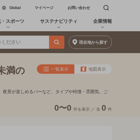
新しいウィンドウで開く
Global
マイページ
お問い合わせ
検索窓を開く
化・スポーツ
サステナビリティ
企業情報
現在地
から探す
円未満の
一覧表示
地図表示
イキ、夜景が楽しめるバーなど、タイプや特徴・雰囲気、ご
0〜0
0
件を表示 ／
全
件