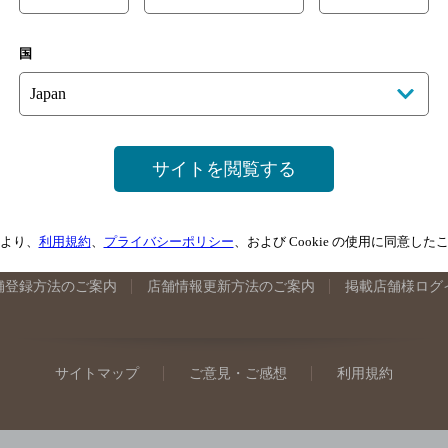
手県のバー検索
宮城県のバー検索
秋田県のバー検索
山形
国
馬県のバー検索
山梨県のバー検索
長野県のバー検索
新潟
埼玉県のバー検索
愛知県のバー検索
静岡県のバー検索
三
井県のバー検索
大阪府のバー検索
京都府のバー検索
兵庫
広島県のバー検索
岡山県のバー検索
山口県のバー検索
鳥
サイトを閲覧する
媛県のバー検索
高知県のバー検索
福岡県のバー検索
長崎
崎県のバー検索
鹿児島県のバー検索
沖縄県のバー検索
より、
利用規約
、
プライバシーポリシー
、および Cookie の使用に同意し
舗登録方法のご案内
店舗情報更新方法のご案内
掲載店舗様ログ
サイトマップ
ご意見・ご感想
利用規約