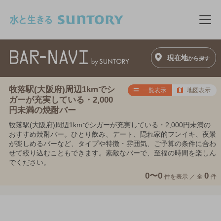
このページの本文へ移動
メニ
現在地
から探す
牧落駅(大阪府)周辺1kmでシ
一覧表示
地図表示
ガーが充実している・2,000
円未満の焼酎バー
牧落駅(大阪府)周辺1kmでシガーが充実している・2,000円未満の
おすすめ焼酎バー。ひとり飲み、デート、隠れ家的フンイキ、夜景
が楽しめるバーなど、タイプや特徴・雰囲気、ご予算の条件に合わ
せて絞り込むこともできます。素敵なバーで、至福の時間を楽しん
でください。
0〜0
0
件を表示 ／
全
件