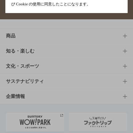
び Cookie の使用に同意したことになります。
サイトマップ
ご意見・ご感想
利用規約
商品
商品TOP
知る・楽しむ
商品一覧
知る・楽しむTOP
文化・スポーツ
商品発売情報
キャンペーン
文化・スポーツTOP
サステナビリティ
栄養成分一覧
工場見学
サントリーホール
サステナビリティTOP
企業情報
お料理・お酒レシピ
サントリー美術館
トップメッセージ
企業情報TOP
地域情報
サントリーサンバーズ大阪
サントリーが考えるサステナビリティ経営
企業概要