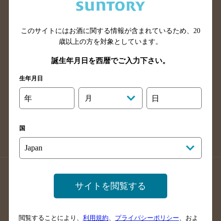
滋賀県のバー検索
和歌山県のバー検索
広島県のバー検索
岡山県のバー検索
山口県のバー検索
鳥取県のバー検索
このサイトにはお酒に関する情報が含まれているため、
20
歳以上の方を対象としています。
島根県のバー検索
徳島県のバー検索
誕生年月日を西暦でご入力下さい。
香川県のバー検索
愛媛県のバー検索
高知県のバー検索
福岡県のバー検索
生年月日
長崎県のバー検索
佐賀県のバー検索
年
月
日
大分県のバー検索
熊本県のバー検索
宮崎県のバー検索
鹿児島県のバー検索
国
沖縄県のバー検索
店舗登録方法のご案内
店舗情報更新方法のご案内
サイトを閲覧する
掲載店舗様ログイン
閲覧することにより、
利用規約
、
プライバシーポリシー
、およ