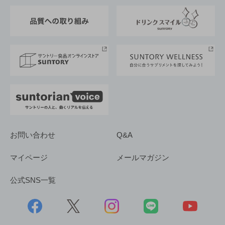
東京サントリーサンゴリアス
ESG情報ポータル
グループ企業一覧
サントリースポーツ
サステナビリティストーリーズ
事業所一覧
採用情報
お問い合わせ
Q&A
マイページ
メールマガジン
公式SNS一覧