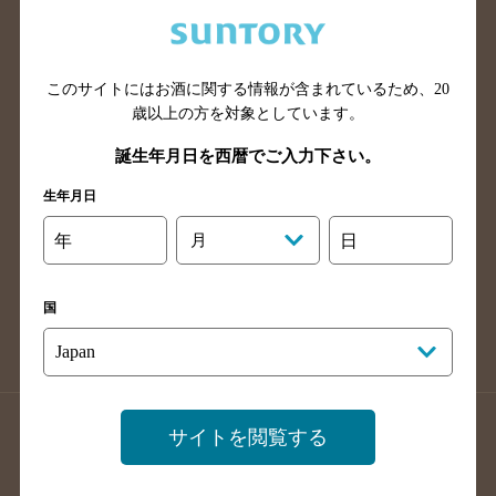
兵庫県のバー検索
奈良県のバー検索
滋賀県のバー検索
和歌山県のバー検索
広島県のバー検索
岡山県のバー検索
このサイトにはお酒に関する情報が含まれているため、
20
山口県のバー検索
鳥取県のバー検索
歳以上の方を対象としています。
島根県のバー検索
徳島県のバー検索
誕生年月日を西暦でご入力下さい。
香川県のバー検索
愛媛県のバー検索
生年月日
高知県のバー検索
福岡県のバー検索
年
月
日
長崎県のバー検索
佐賀県のバー検索
大分県のバー検索
熊本県のバー検索
国
宮崎県のバー検索
鹿児島県のバー検索
沖縄県のバー検索
店舗登録方法のご案内
店舗情報更新方法のご案内
サイトを閲覧する
掲載店舗様ログイン