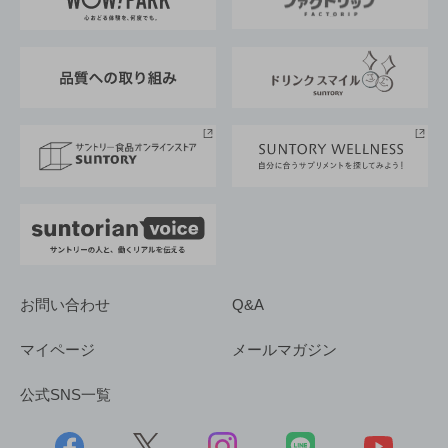
地域情報
サントリーサンバーズ大阪
サントリーが考えるサステナビリティ経営
企業概要
東京サントリーサンゴリアス
ESG情報ポータル
グループ企業一覧
サントリースポーツ
サステナビリティストーリーズ
事業所一覧
採用情報
お問い合わせ
Q&A
マイページ
メールマガジン
公式SNS一覧