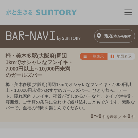
このページの本文へ移動
メニ
現在地
から探す
栂・美木多駅(大阪府)周辺
一覧表示
地図表示
1kmでオシャレなフンイキ・
7,000円以上～10,000円未満
のガールズバー
栂・美木多駅(大阪府)周辺1kmでオシャレなフンイキ・7,000円以
上～10,000円未満のおすすめガールズバー。ひとり飲み、デー
ト、隠れ家的フンイキ、夜景が楽しめるバーなど、タイプや特徴・
雰囲気、ご予算の条件に合わせて絞り込むこともできます。素敵な
バーで、至福の時間を楽しんでください。
0〜0
0
件を表示 ／
全
件