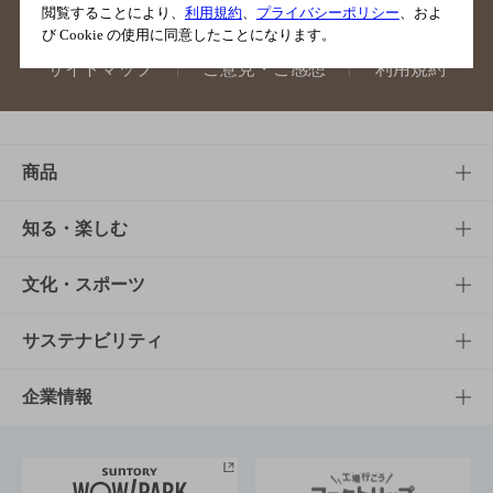
閲覧することにより、
利用規約
、
プライバシーポリシー
、およ
び Cookie の使用に同意したことになります。
サイトマップ
ご意見・ご感想
利用規約
商品
商品TOP
知る・楽しむ
商品一覧
知る・楽しむTOP
文化・スポーツ
商品発売情報
キャンペーン
文化・スポーツTOP
サステナビリティ
栄養成分一覧
工場見学
サントリーホール
サステナビリティTOP
企業情報
お料理・お酒レシピ
サントリー美術館
トップメッセージ
企業情報TOP