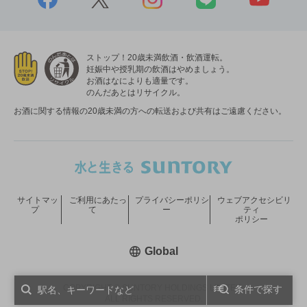
ストップ！20歳未満飲酒・飲酒運転。
妊娠中や授乳期の飲酒はやめましょう。
お酒はなによりも適量です。
のんだあとはリサイクル。
お酒に関する情報の20歳未満の方への転送および共有はご遠慮ください。
サイトマッ
ご利用にあたっ
プライバシーポリシ
ウェブアクセシビリ
プ
て
ー
ティ
ポリシー
新しいウィンドウで開く
Global
COPYRIGHT © SUNTORY HOLDINGS LIMITED.
条件で探す
ALL RIGHTS RESERVED.