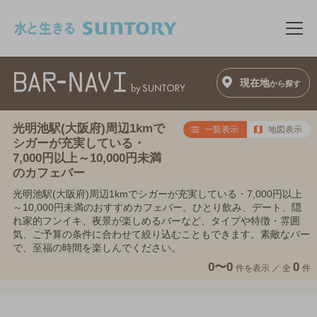
このページの本文へ移動
メニ
現在地
から探す
光明池駅(大阪府)周辺1kmで
一覧表示
地図表示
シガーが充実している・
7,000円以上～10,000円未満
のカフェバー
光明池駅(大阪府)周辺1kmでシガーが充実している・7,000円以上
～10,000円未満のおすすめカフェバー。ひとり飲み、デート、隠
れ家的フンイキ、夜景が楽しめるバーなど、タイプや特徴・雰囲
気、ご予算の条件に合わせて絞り込むこともできます。素敵なバー
で、至福の時間を楽しんでください。
0〜0
0
件を表示 ／
全
件