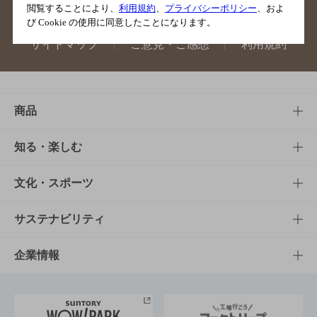
閲覧することにより、
利用規約
、
プライバシーポリシー
、およ
び Cookie の使用に同意したことになります。
サイトマップ
ご意見・ご感想
利用規約
商品
商品TOP
知る・楽しむ
商品一覧
知る・楽しむTOP
文化・スポーツ
商品発売情報
キャンペーン
文化・スポーツTOP
サステナビリティ
栄養成分一覧
工場見学
サントリーホール
サステナビリティTOP
企業情報
お料理・お酒レシピ
サントリー美術館
トップメッセージ
企業情報TOP