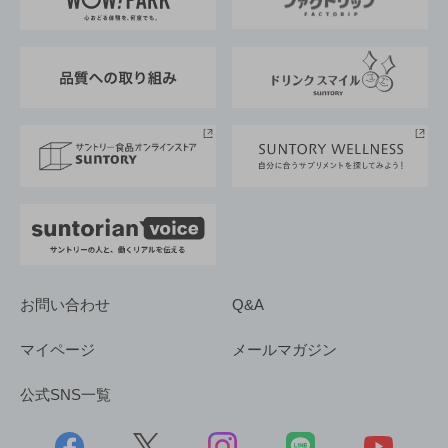
地域情報
サントリーサンバーズ大阪
サントリーが考えるサステナビリティ経営
企業概要
東京サントリーサンゴリアス
ESG情報ポータル
グループ企業一覧
サントリースポーツ
サステナビリティストーリーズ
事業所一覧
採用情報
お問い合わせ
Q&A
マイページ
メールマガジン
公式SNS一覧