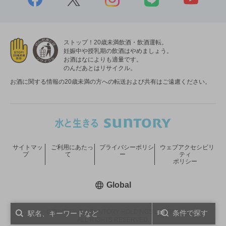
ストップ！20歳未満飲酒・飲酒運転。
妊娠中や授乳期の飲酒はやめましょう。
お酒はなによりも適量です。
のんだあとはリサイクル。
お酒に関する情報の20歳未満の方への転送および共有はご遠慮ください。
サイトマッ
ご利用にあたっ
プライバシーポリシ
ウェブアクセシビリ
プ
て
ー
ティ
ポリシー
新しいウィンドウで開く
Global
COPYRIGHT © SUNTORY HOLDINGS LIMITED.
条件で探す
ALL RIGHTS RESERVED.