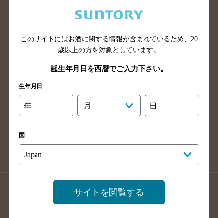
兵庫県のバー検索
奈良県のバー検索
滋賀県のバー検索
和歌山県のバー検索
広島県のバー検索
岡山県のバー検索
このサイトにはお酒に関する情報が含まれているため、
20
山口県のバー検索
鳥取県のバー検索
歳以上の方を対象としています。
島根県のバー検索
徳島県のバー検索
誕生年月日を西暦でご入力下さい。
香川県のバー検索
愛媛県のバー検索
生年月日
高知県のバー検索
福岡県のバー検索
年
月
日
長崎県のバー検索
佐賀県のバー検索
大分県のバー検索
熊本県のバー検索
国
宮崎県のバー検索
鹿児島県のバー検索
沖縄県のバー検索
店舗登録方法のご案内
店舗情報更新方法のご案内
サイトを閲覧する
掲載店舗様ログイン