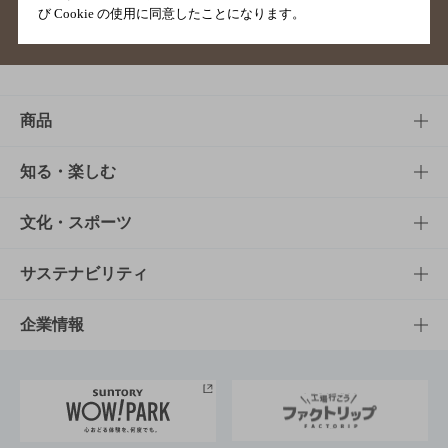
び Cookie の使用に同意したことになります。
サイトマップ
ご意見・ご感想
利用規約
商品
商品TOP
知る・楽しむ
商品一覧
知る・楽しむTOP
文化・スポーツ
商品発売情報
キャンペーン
文化・スポーツTOP
サステナビリティ
栄養成分一覧
工場見学
サントリーホール
サステナビリティTOP
企業情報
お料理・お酒レシピ
サントリー美術館
トップメッセージ
企業情報TOP
地域情報
サントリーサンバーズ大阪
サントリーが考えるサステナビリティ経営
企業概要