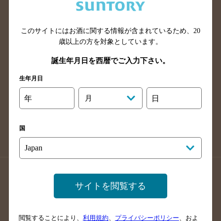
滋賀県のバー検索
和歌山県のバー検索
広島県のバー検索
岡山県のバー検索
山口県のバー検索
鳥取県のバー検索
このサイトにはお酒に関する情報が含まれているため、
20
歳以上の方を対象としています。
島根県のバー検索
徳島県のバー検索
誕生年月日を西暦でご入力下さい。
香川県のバー検索
愛媛県のバー検索
高知県のバー検索
福岡県のバー検索
生年月日
長崎県のバー検索
佐賀県のバー検索
年
月
日
大分県のバー検索
熊本県のバー検索
宮崎県のバー検索
鹿児島県のバー検索
国
沖縄県のバー検索
店舗登録方法のご案内
店舗情報更新方法のご案内
サイトを閲覧する
掲載店舗様ログイン
閲覧することにより、
利用規約
、
プライバシーポリシー
、およ