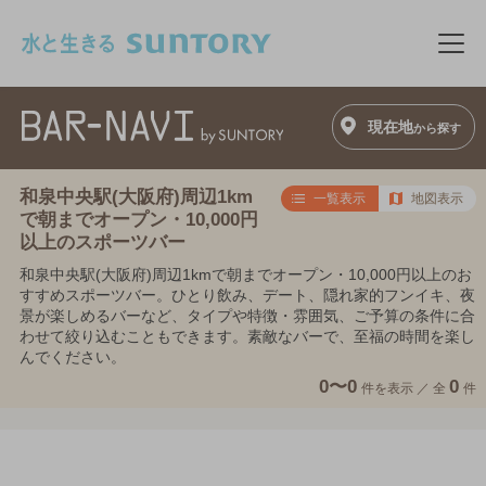
このページの本文へ移動
メニ
現在地
から探す
和泉中央駅(大阪府)周辺1km
一覧表示
地図表示
で朝までオープン・10,000円
以上のスポーツバー
和泉中央駅(大阪府)周辺1kmで朝までオープン・10,000円以上のお
すすめスポーツバー。ひとり飲み、デート、隠れ家的フンイキ、夜
景が楽しめるバーなど、タイプや特徴・雰囲気、ご予算の条件に合
わせて絞り込むこともできます。素敵なバーで、至福の時間を楽し
んでください。
0〜0
0
件を表示 ／
全
件