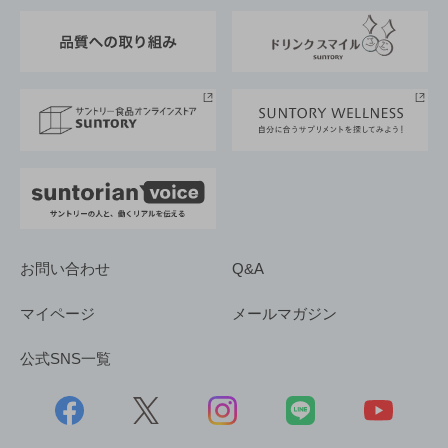
東京サントリーサンゴリアス
ESG情報ポータル
グループ企業一覧
サントリースポーツ
サステナビリティストーリーズ
事業所一覧
採用情報
お問い合わせ
Q&A
マイページ
メールマガジン
公式SNS一覧