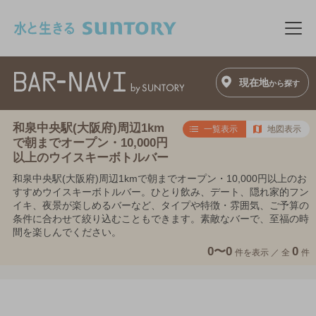
このページの本文へ移動
メニ
現在地
から探す
和泉中央駅(大阪府)周辺1km
一覧表示
地図表示
で朝までオープン・10,000円
以上のウイスキーボトルバー
和泉中央駅(大阪府)周辺1kmで朝までオープン・10,000円以上のお
すすめウイスキーボトルバー。ひとり飲み、デート、隠れ家的フン
イキ、夜景が楽しめるバーなど、タイプや特徴・雰囲気、ご予算の
条件に合わせて絞り込むこともできます。素敵なバーで、至福の時
間を楽しんでください。
0〜0
0
件を表示 ／
全
件