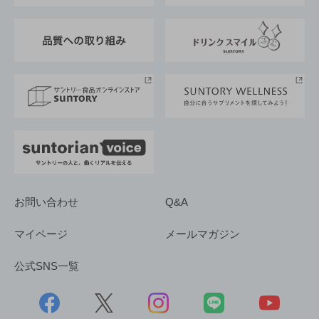
東京サントリーサンゴリアス
ESG情報ポータル
グループ企業一覧
サントリースポーツ
サステナビリティストーリーズ
事業所一覧
採用情報
お問い合わせ
Q&A
マイページ
メールマガジン
公式SNS一覧