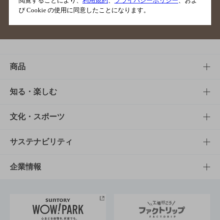
閲覧することにより、
利用規約
、
プライバシーポリシー
、およ
び Cookie の使用に同意したことになります。
サイトマップ
ご意見・ご感想
利用規約
商品
商品TOP
知る・楽しむ
商品一覧
知る・楽しむTOP
文化・スポーツ
商品発売情報
キャンペーン
文化・スポーツTOP
サステナビリティ
栄養成分一覧
工場見学
サントリーホール
サステナビリティTOP
企業情報
お料理・お酒レシピ
サントリー美術館
トップメッセージ
企業情報TOP
地域情報
サントリーサンバーズ大阪
サントリーが考えるサステナビリティ経営
企業概要