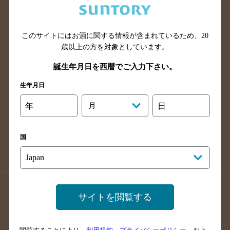
滋賀県のバー検索
和歌山県のバー検索
広島県のバー検索
岡山県のバー検索
このサイトにはお酒に関する情報が含まれているため、
20
山口県のバー検索
鳥取県のバー検索
歳以上の方を対象としています。
島根県のバー検索
徳島県のバー検索
誕生年月日を西暦でご入力下さい。
香川県のバー検索
愛媛県のバー検索
生年月日
高知県のバー検索
福岡県のバー検索
長崎県のバー検索
佐賀県のバー検索
年
月
日
大分県のバー検索
熊本県のバー検索
宮崎県のバー検索
鹿児島県のバー検索
国
沖縄県のバー検索
店舗登録方法のご案内
店舗情報更新方法のご案内
サイトを閲覧する
掲載店舗様ログイン