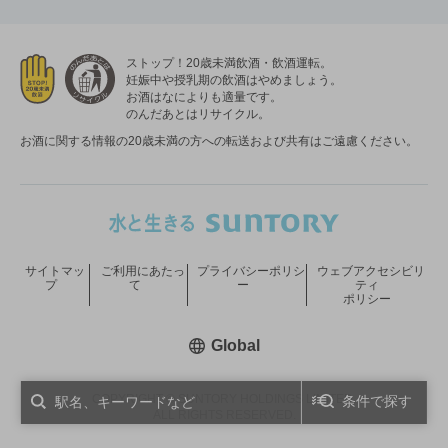
ストップ！20歳未満飲酒・飲酒運転。
妊娠中や授乳期の飲酒はやめましょう。
お酒はなによりも適量です。
のんだあとはリサイクル。
お酒に関する情報の20歳未満の方への転送および共有はご遠慮ください。
サイトマッ
ご利用にあたっ
プライバシーポリシ
ウェブアクセシビリ
プ
て
ー
ティ
ポリシー
新しいウィンドウで開く
Global
COPYRIGHT © SUNTORY HOLDINGS LIMITED.
条件で探す
ALL RIGHTS RESERVED.