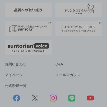
東京サントリーサンゴリアス
ESG情報ポータル
グループ企業一覧
サントリースポーツ
サステナビリティストーリーズ
事業所一覧
採用情報
お問い合わせ
Q&A
マイページ
メールマガジン
公式SNS一覧