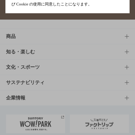
び Cookie の使用に同意したことになります。
サイトマップ
ご意見・ご感想
利用規約
商品
商品TOP
知る・楽しむ
商品一覧
知る・楽しむTOP
文化・スポーツ
商品発売情報
キャンペーン
文化・スポーツTOP
サステナビリティ
栄養成分一覧
工場見学
サントリーホール
サステナビリティTOP
企業情報
お料理・お酒レシピ
サントリー美術館
トップメッセージ
企業情報TOP
地域情報
サントリーサンバーズ大阪
サントリーが考えるサステナビリティ経営
企業概要