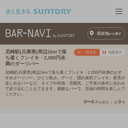
このページの本文へ移動
メニ
現在地
から探す
尼崎駅(兵庫県)周辺1kmで落
一覧表示
地図表示
ち着くフンイキ・2,000円未
満のダーツバー
尼崎駅(兵庫県)周辺1kmで落ち着くフンイキ・2,000円未満のおす
すめダーツバー。ひとり飲み、デート、隠れ家的フンイキ、夜景が
楽しめるバーなど、タイプや特徴・雰囲気、ご予算の条件に合わせ
て絞り込むこともできます。素敵なバーで、至福の時間を楽しんで
ください。
0〜0
0
件を表示 ／
全
件