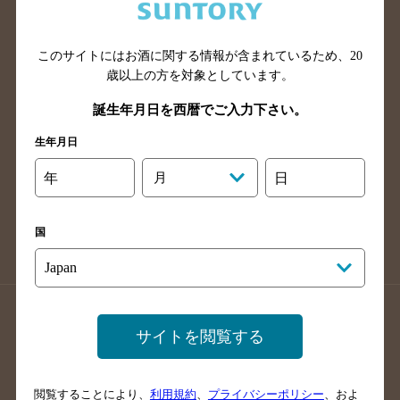
滋賀県のバー検索
和歌山県のバー検索
広島県のバー検索
岡山県のバー検索
山口県のバー検索
鳥取県のバー検索
このサイトにはお酒に関する情報が含まれているため、
20
歳以上の方を対象としています。
島根県のバー検索
徳島県のバー検索
誕生年月日を西暦でご入力下さい。
香川県のバー検索
愛媛県のバー検索
高知県のバー検索
福岡県のバー検索
生年月日
長崎県のバー検索
佐賀県のバー検索
年
月
日
大分県のバー検索
熊本県のバー検索
宮崎県のバー検索
鹿児島県のバー検索
国
沖縄県のバー検索
店舗登録方法のご案内
店舗情報更新方法のご案内
サイトを閲覧する
掲載店舗様ログイン
閲覧することにより、
利用規約
、
プライバシーポリシー
、およ