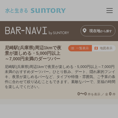
このページの本文へ移動
メニ
現在地
から探す
尼崎駅(兵庫県)周辺1kmで夜
一覧表示
地図表示
景が楽しめる・5,000円以上
～7,000円未満のダーツバー
尼崎駅(兵庫県)周辺1kmで夜景が楽しめる・5,000円以上～7,000円
未満のおすすめダーツバー。ひとり飲み、デート、隠れ家的フンイ
キ、夜景が楽しめるバーなど、タイプや特徴・雰囲気、ご予算の条
件に合わせて絞り込むこともできます。素敵なバーで、至福の時間
を楽しんでください。
0〜0
0
件を表示 ／
全
件