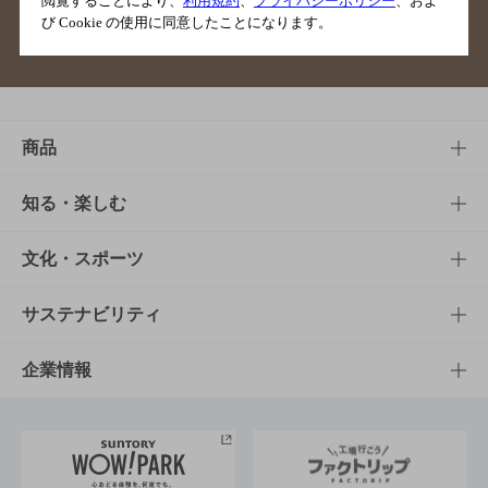
閲覧することにより、
利用規約
、
プライバシーポリシー
、およ
び Cookie の使用に同意したことになります。
サイトマップ
ご意見・ご感想
利用規約
商品
商品TOP
知る・楽しむ
商品一覧
知る・楽しむTOP
文化・スポーツ
商品発売情報
キャンペーン
文化・スポーツTOP
サステナビリティ
栄養成分一覧
工場見学
サントリーホール
サステナビリティTOP
企業情報
お料理・お酒レシピ
サントリー美術館
トップメッセージ
企業情報TOP
地域情報
サントリーサンバーズ大阪
サントリーが考えるサステナビリティ経営
企業概要