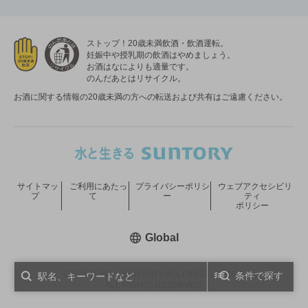
ストップ！20歳未満飲酒・飲酒運転。
妊娠中や授乳期の飲酒はやめましょう。
お酒はなによりも適量です。
のんだあとはリサイクル。
お酒に関する情報の20歳未満の方への転送および共有はご遠慮ください。
サイトマッ
ご利用にあたっ
プライバシーポリシ
ウェブアクセシビリ
プ
て
ー
ティ
ポリシー
新しいウィンドウで開く
Global
COPYRIGHT © SUNTORY HOLDINGS LIMITED.
条件で探す
ALL RIGHTS RESERVED.