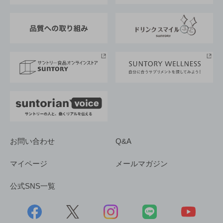
東京サントリーサンゴリアス
ESG情報ポータル
グループ企業一覧
サントリースポーツ
サステナビリティストーリーズ
事業所一覧
採用情報
お問い合わせ
Q&A
マイページ
メールマガジン
公式SNS一覧