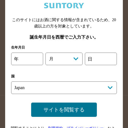
滋賀県のバー検索
和歌山県のバー検索
広島県のバー検索
岡山県のバー検索
このサイトにはお酒に関する情報が含まれているため、
20
山口県のバー検索
鳥取県のバー検索
歳以上の方を対象としています。
島根県のバー検索
徳島県のバー検索
誕生年月日を西暦でご入力下さい。
香川県のバー検索
愛媛県のバー検索
生年月日
高知県のバー検索
福岡県のバー検索
長崎県のバー検索
佐賀県のバー検索
年
月
日
大分県のバー検索
熊本県のバー検索
宮崎県のバー検索
鹿児島県のバー検索
国
沖縄県のバー検索
店舗登録方法のご案内
店舗情報更新方法のご案内
サイトを閲覧する
掲載店舗様ログイン