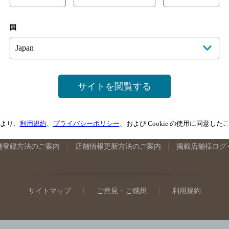
手県のバー検索
宮城県のバー検索
秋田県のバー検索
山形
国
馬県のバー検索
山梨県のバー検索
長野県のバー検索
新潟
埼玉県のバー検索
愛知県のバー検索
静岡県のバー検索
三
井県のバー検索
大阪府のバー検索
京都府のバー検索
兵庫
広島県のバー検索
岡山県のバー検索
山口県のバー検索
鳥
サイトを閲覧する
媛県のバー検索
高知県のバー検索
福岡県のバー検索
長崎
崎県のバー検索
鹿児島県のバー検索
沖縄県のバー検索
より、
利用規約
、
プライバシーポリシー
、および Cookie の使用に同意し
舗登録方法のご案内
店舗情報更新方法のご案内
掲載店舗様ログ
サイトマップ
ご意見・ご感想
利用規約