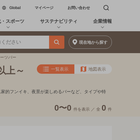
新しいウィンドウで開く
Global
マイページ
お問い合わせ
検索窓を開く
化・スポーツ
サステナビリティ
企業情報
現在地
から探す
ダーツバー
円以上～
一覧表示
地図表示
、隠れ家的フンイキ、夜景が楽しめるバーなど、タイプや特
0〜0
0
件を表示 ／
全
件