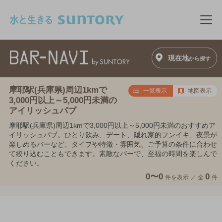
このページの本文へ移動
メニ
現在地
から探す
摩耶駅(兵庫県)周辺1kmで
一覧表示
地図表示
3,000円以上～5,000円未満の
アイリッシュパブ
摩耶駅(兵庫県)周辺1kmで3,000円以上～5,000円未満のおすすめア
イリッシュパブ。ひとり飲み、デート、隠れ家的フンイキ、夜景が
楽しめるバーなど、タイプや特徴・雰囲気、ご予算の条件に合わせ
て絞り込むこともできます。素敵なバーで、至福の時間を楽しんで
ください。
0〜0
0
件を表示 ／
全
件