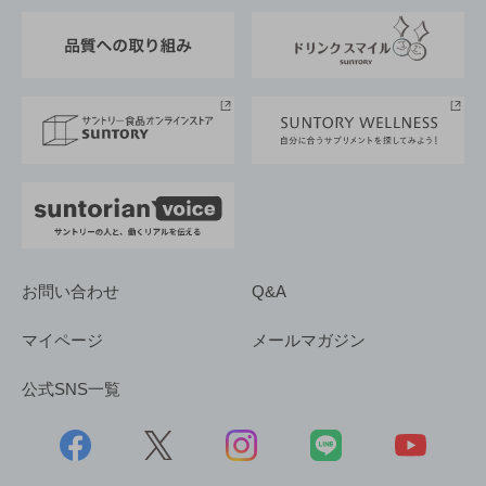
東京サントリーサンゴリアス
ESG情報ポータル
グループ企業一覧
サントリースポーツ
サステナビリティストーリーズ
事業所一覧
採用情報
お問い合わせ
Q&A
マイページ
メールマガジン
公式SNS一覧