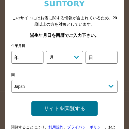
滋賀県のバー検索
和歌山県のバー検索
広島県のバー検索
岡山県のバー検索
山口県のバー検索
鳥取県のバー検索
このサイトにはお酒に関する情報が含まれているため、
20
歳以上の方を対象としています。
島根県のバー検索
徳島県のバー検索
誕生年月日を西暦でご入力下さい。
香川県のバー検索
愛媛県のバー検索
高知県のバー検索
福岡県のバー検索
生年月日
長崎県のバー検索
佐賀県のバー検索
年
月
日
大分県のバー検索
熊本県のバー検索
宮崎県のバー検索
鹿児島県のバー検索
国
沖縄県のバー検索
店舗登録方法のご案内
店舗情報更新方法のご案内
サイトを閲覧する
掲載店舗様ログイン
閲覧することにより、
利用規約
、
プライバシーポリシー
、およ