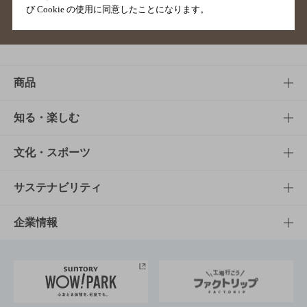
び Cookie の使用に同意したことになります。
サイトマップ
ご意見・ご感想
利用規約
商品
商品TOP
知る・楽しむ
商品一覧
知る・楽しむTOP
文化・スポーツ
商品発売情報
キャンペーン
文化・スポーツTOP
サステナビリティ
栄養成分一覧
工場見学
サントリーホール
サステナビリティTOP
企業情報
お料理・お酒レシピ
サントリー美術館
トップメッセージ
企業情報TOP
地域情報
サントリーサンバーズ大阪
サントリーが考えるサステナビリティ経営
企業概要