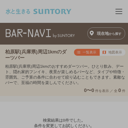
このページの本文へ移動
メニ
現在地
から探す
柏原駅(兵庫県)周辺1kmのダ
一覧表示
地図表示
ーツバー
柏原駅(兵庫県)周辺1kmのおすすめダーツバー。ひとり飲み、デー
ト、隠れ家的フンイキ、夜景が楽しめるバーなど、タイプや特徴・
雰囲気、ご予算の条件に合わせて絞り込むこともできます。素敵な
バーで、至福の時間を楽しんでください。
0〜0
0
件を表示 ／
全
件
検索結果は0件でした。
条件を変更してお試しください。