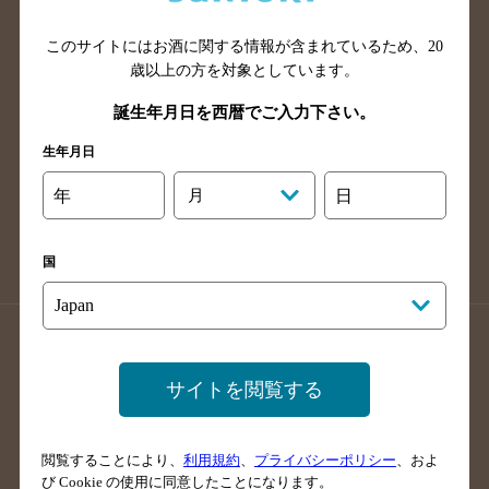
山口県のバー検索
鳥取県のバー検索
このサイトにはお酒に関する情報が含まれているため、
20
島根県のバー検索
徳島県のバー検索
歳以上の方を対象としています。
香川県のバー検索
愛媛県のバー検索
誕生年月日を西暦でご入力下さい。
高知県のバー検索
福岡県のバー検索
生年月日
長崎県のバー検索
佐賀県のバー検索
大分県のバー検索
熊本県のバー検索
年
月
日
宮崎県のバー検索
鹿児島県のバー検索
沖縄県のバー検索
国
店舗登録方法のご案内
店舗情報更新方法のご案内
掲載店舗様ログイン
サイトを閲覧する
閲覧することにより、
利用規約
、
プライバシーポリシー
、およ
サイトマップ
ご意見・ご感想
利用規約
び Cookie の使用に同意したことになります。