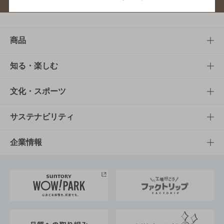
商品
商品TOP
知る・楽しむ
商品一覧
知る・楽しむTOP
文化・スポーツ
商品発売情報
キャンペーン
文化・スポーツTOP
サステナビリティ
栄養成分一覧
工場見学
サントリーホール
サステナビリティTOP
企業情報
お料理・お酒レシピ
サントリー美術館
トップメッセージ
企業情報TOP
地域情報
サントリーサンバーズ大阪
サントリーが考えるサステナビリティ経営
企業概要
東京サントリーサンゴリアス
ESG情報ポータル
グループ企業一覧