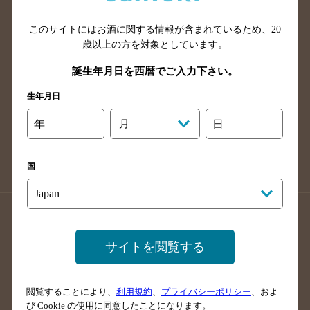
山口県のバー検索
鳥取県のバー検索
このサイトにはお酒に関する情報が含まれているため、
20
島根県のバー検索
徳島県のバー検索
歳以上の方を対象としています。
香川県のバー検索
愛媛県のバー検索
誕生年月日を西暦でご入力下さい。
高知県のバー検索
福岡県のバー検索
生年月日
長崎県のバー検索
佐賀県のバー検索
大分県のバー検索
熊本県のバー検索
年
月
日
宮崎県のバー検索
鹿児島県のバー検索
沖縄県のバー検索
国
店舗登録方法のご案内
店舗情報更新方法のご案内
掲載店舗様ログイン
サイトを閲覧する
閲覧することにより、
利用規約
、
プライバシーポリシー
、およ
サイトマップ
ご意見・ご感想
利用規約
び Cookie の使用に同意したことになります。