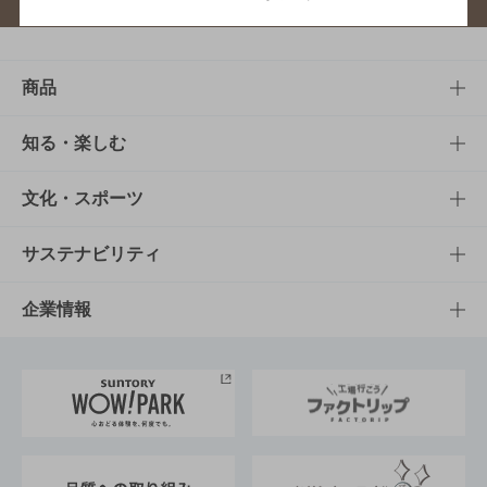
商品
商品TOP
知る・楽しむ
商品一覧
知る・楽しむTOP
文化・スポーツ
商品発売情報
キャンペーン
文化・スポーツTOP
サステナビリティ
栄養成分一覧
工場見学
サントリーホール
サステナビリティTOP
企業情報
お料理・お酒レシピ
サントリー美術館
トップメッセージ
企業情報TOP
地域情報
サントリーサンバーズ大阪
サントリーが考えるサステナビリティ経営
企業概要
東京サントリーサンゴリアス
ESG情報ポータル
グループ企業一覧