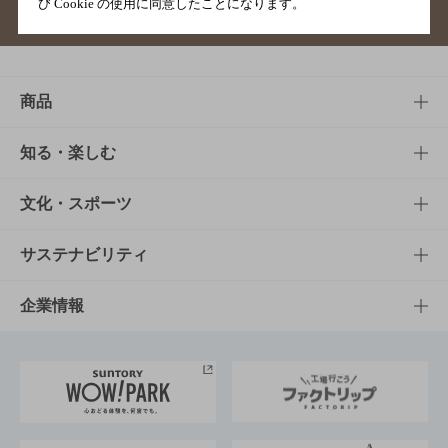
び Cookie の使用に同意したことになります。
サイトマップ
ご意見・ご感想
利用規約
商品
商品TOP
知る・楽しむ
商品一覧
知る・楽しむTOP
文化・スポーツ
商品発売情報
キャンペーン
文化・スポーツTOP
サステナビリティ
栄養成分一覧
工場見学
サントリーホール
サステナビリティTOP
企業情報
お料理・お酒レシピ
サントリー美術館
トップメッセージ
企業情報TOP
地域情報
サントリーサンバーズ大阪
サントリーが考えるサステナビリティ経営
企業概要