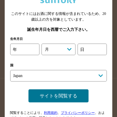
広島県のバー検索
岡山県のバー検索
山口県のバー検索
鳥取県のバー検索
このサイトにはお酒に関する情報が含まれているため、
20
島根県のバー検索
徳島県のバー検索
歳以上の方を対象としています。
香川県のバー検索
愛媛県のバー検索
誕生年月日を西暦でご入力下さい。
高知県のバー検索
福岡県のバー検索
生年月日
長崎県のバー検索
佐賀県のバー検索
年
月
日
大分県のバー検索
熊本県のバー検索
宮崎県のバー検索
鹿児島県のバー検索
国
沖縄県のバー検索
店舗登録方法のご案内
店舗情報更新方法のご案内
サイトを閲覧する
掲載店舗様ログイン
閲覧することにより、
利用規約
、
プライバシーポリシー
、およ