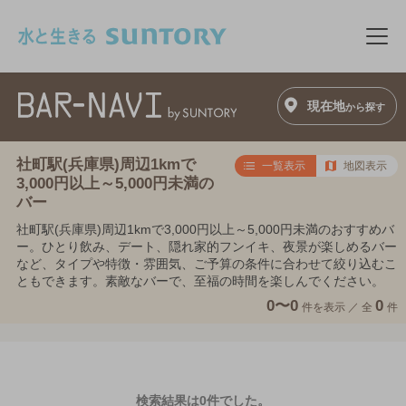
このページの本文へ移動
メニ
現在地
から探す
社町駅(兵庫県)周辺1kmで
一覧表示
地図表示
3,000円以上～5,000円未満の
バー
社町駅(兵庫県)周辺1kmで3,000円以上～5,000円未満のおすすめバ
ー。ひとり飲み、デート、隠れ家的フンイキ、夜景が楽しめるバー
など、タイプや特徴・雰囲気、ご予算の条件に合わせて絞り込むこ
ともできます。素敵なバーで、至福の時間を楽しんでください。
0〜0
0
件を表示 ／
全
件
検索結果は0件でした。