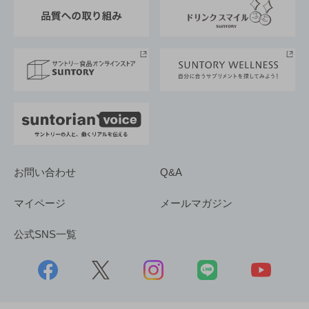
東京サントリーサンゴリアス
ESG情報ポータル
グループ企業一覧
サントリースポーツ
サステナビリティストーリーズ
事業所一覧
採用情報
お問い合わせ
Q&A
マイページ
メールマガジン
公式SNS一覧