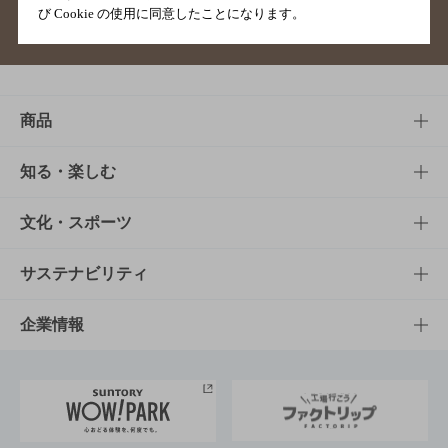
び Cookie の使用に同意したことになります。
サイトマップ
ご意見・ご感想
利用規約
商品
商品TOP
知る・楽しむ
商品一覧
知る・楽しむTOP
文化・スポーツ
商品発売情報
キャンペーン
文化・スポーツTOP
サステナビリティ
栄養成分一覧
工場見学
サントリーホール
サステナビリティTOP
企業情報
お料理・お酒レシピ
サントリー美術館
トップメッセージ
企業情報TOP
地域情報
サントリーサンバーズ大阪
サントリーが考えるサステナビリティ経営
企業概要