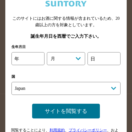
滋賀県のバー検索
和歌山県のバー検索
広島県のバー検索
岡山県のバー検索
山口県のバー検索
鳥取県のバー検索
このサイトにはお酒に関する情報が含まれているため、
20
歳以上の方を対象としています。
島根県のバー検索
徳島県のバー検索
誕生年月日を西暦でご入力下さい。
香川県のバー検索
愛媛県のバー検索
高知県のバー検索
福岡県のバー検索
生年月日
長崎県のバー検索
佐賀県のバー検索
年
月
日
大分県のバー検索
熊本県のバー検索
宮崎県のバー検索
鹿児島県のバー検索
国
沖縄県のバー検索
店舗登録方法のご案内
店舗情報更新方法のご案内
サイトを閲覧する
掲載店舗様ログイン
閲覧することにより、
利用規約
、
プライバシーポリシー
、およ