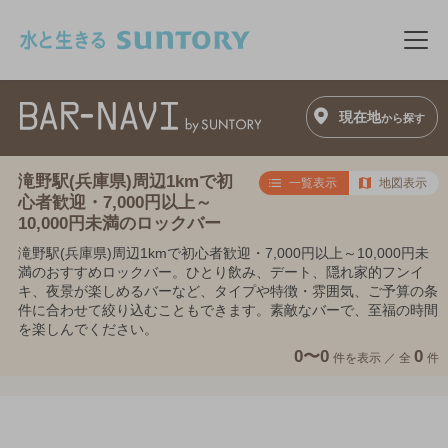
このページの本文へ移動
メニ
現在地
から探す
滝野駅(兵庫県)周辺1kmで初
一覧表示
地図表示
心者歓迎・7,000円以上～
10,000円未満のロックバー
滝野駅(兵庫県)周辺1kmで初心者歓迎・7,000円以上～10,000円未
満のおすすめロックバー。ひとり飲み、デート、隠れ家的フンイ
キ、夜景が楽しめるバーなど、タイプや特徴・雰囲気、ご予算の条
件に合わせて絞り込むこともできます。素敵なバーで、至福の時間
を楽しんでください。
0〜0
0
件を表示 ／
全
件