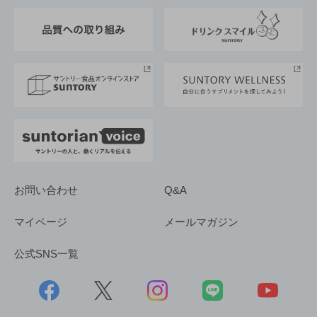
東京サントリーサンゴリアス
ESG情報ポータル
グループ企業一覧
サントリースポーツ
サステナビリティストーリーズ
事業所一覧
採用情報
お問い合わせ
Q&A
マイページ
メールマガジン
公式SNS一覧