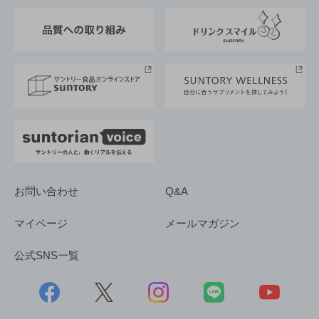
東京サントリーサンゴリアス
ESG情報ポータル
グループ企業一覧
サントリースポーツ
サステナビリティストーリーズ
事業所一覧
採用情報
お問い合わせ
Q&A
マイページ
メールマガジン
公式SNS一覧