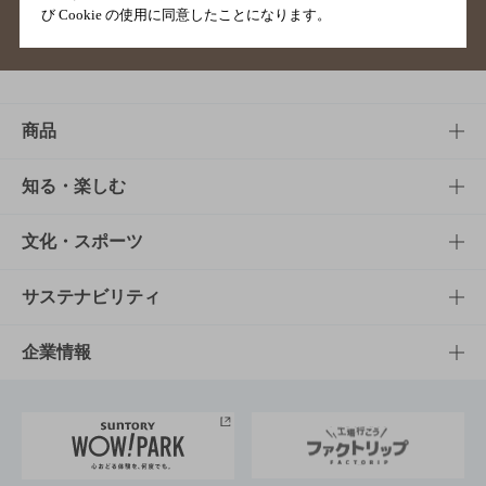
び Cookie の使用に同意したことになります。
サイトマップ
ご意見・ご感想
利用規約
商品
商品TOP
知る・楽しむ
商品一覧
知る・楽しむTOP
文化・スポーツ
商品発売情報
キャンペーン
文化・スポーツTOP
サステナビリティ
栄養成分一覧
工場見学
サントリーホール
サステナビリティTOP
企業情報
お料理・お酒レシピ
サントリー美術館
トップメッセージ
企業情報TOP
地域情報
サントリーサンバーズ大阪
サントリーが考えるサステナビリティ経営
企業概要