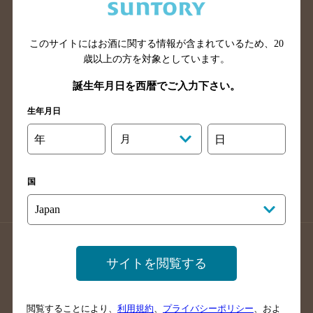
滋賀県のバー検索
和歌山県のバー検索
広島県のバー検索
岡山県のバー検索
山口県のバー検索
鳥取県のバー検索
このサイトにはお酒に関する情報が含まれているため、
20
歳以上の方を対象としています。
島根県のバー検索
徳島県のバー検索
誕生年月日を西暦でご入力下さい。
香川県のバー検索
愛媛県のバー検索
高知県のバー検索
福岡県のバー検索
生年月日
長崎県のバー検索
佐賀県のバー検索
年
月
日
大分県のバー検索
熊本県のバー検索
宮崎県のバー検索
鹿児島県のバー検索
国
沖縄県のバー検索
店舗登録方法のご案内
店舗情報更新方法のご案内
サイトを閲覧する
掲載店舗様ログイン
閲覧することにより、
利用規約
、
プライバシーポリシー
、およ