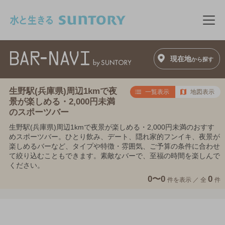
このページの本文へ移動
メニ
現在地
から探す
生野駅(兵庫県)周辺1kmで夜
一覧表示
地図表示
景が楽しめる・2,000円未満
のスポーツバー
生野駅(兵庫県)周辺1kmで夜景が楽しめる・2,000円未満のおすす
めスポーツバー。ひとり飲み、デート、隠れ家的フンイキ、夜景が
楽しめるバーなど、タイプや特徴・雰囲気、ご予算の条件に合わせ
て絞り込むこともできます。素敵なバーで、至福の時間を楽しんで
ください。
0〜0
0
件を表示 ／
全
件