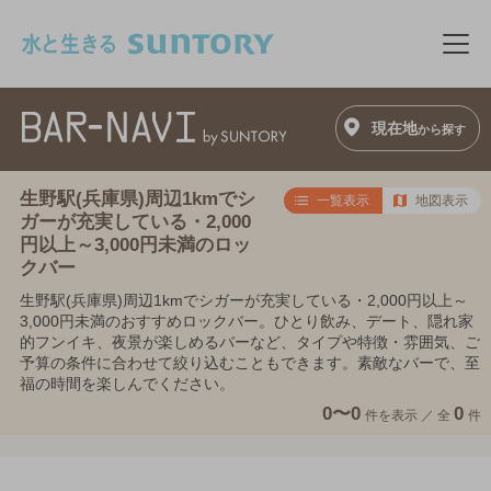
このページの本文へ移動
メニ
現在地
から探す
生野駅(兵庫県)周辺1kmでシ
一覧表示
地図表示
ガーが充実している・2,000
円以上～3,000円未満のロッ
クバー
生野駅(兵庫県)周辺1kmでシガーが充実している・2,000円以上～
3,000円未満のおすすめロックバー。ひとり飲み、デート、隠れ家
的フンイキ、夜景が楽しめるバーなど、タイプや特徴・雰囲気、ご
予算の条件に合わせて絞り込むこともできます。素敵なバーで、至
福の時間を楽しんでください。
0〜0
0
件を表示 ／
全
件