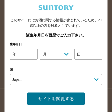
兵庫県のバー検索
奈良県のバー検索
滋賀県のバー検索
和歌山県のバー検索
広島県のバー検索
岡山県のバー検索
このサイトにはお酒に関する情報が含まれているため、
20
山口県のバー検索
鳥取県のバー検索
歳以上の方を対象としています。
島根県のバー検索
徳島県のバー検索
誕生年月日を西暦でご入力下さい。
香川県のバー検索
愛媛県のバー検索
生年月日
高知県のバー検索
福岡県のバー検索
年
月
日
長崎県のバー検索
佐賀県のバー検索
大分県のバー検索
熊本県のバー検索
国
宮崎県のバー検索
鹿児島県のバー検索
沖縄県のバー検索
店舗登録方法のご案内
店舗情報更新方法のご案内
サイトを閲覧する
掲載店舗様ログイン