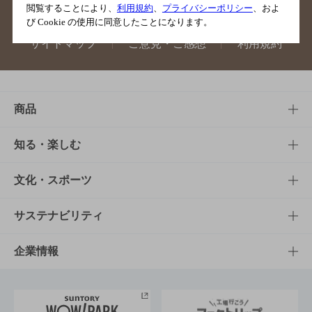
閲覧することにより、
利用規約
、
プライバシーポリシー
、およ
び Cookie の使用に同意したことになります。
サイトマップ
ご意見・ご感想
利用規約
商品
商品TOP
知る・楽しむ
商品一覧
知る・楽しむTOP
文化・スポーツ
商品発売情報
キャンペーン
文化・スポーツTOP
サステナビリティ
栄養成分一覧
工場見学
サントリーホール
サステナビリティTOP
企業情報
お料理・お酒レシピ
サントリー美術館
トップメッセージ
企業情報TOP