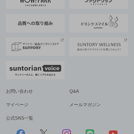
地域情報
サントリーサンバーズ大阪
サントリーが考えるサステナビリティ経営
企業概要
東京サントリーサンゴリアス
ESG情報ポータル
グループ企業一覧
サントリースポーツ
サステナビリティストーリーズ
事業所一覧
採用情報
お問い合わせ
Q&A
マイページ
メールマガジン
公式SNS一覧