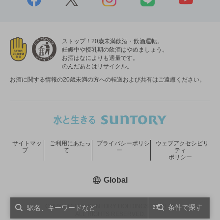
ストップ！20歳未満飲酒・飲酒運転。
妊娠中や授乳期の飲酒はやめましょう。
お酒はなによりも適量です。
のんだあとはリサイクル。
お酒に関する情報の20歳未満の方への転送および共有はご遠慮ください。
サイトマッ
ご利用にあたっ
プライバシーポリシ
ウェブアクセシビリ
プ
て
ー
ティ
ポリシー
新しいウィンドウで開く
Global
COPYRIGHT © SUNTORY HOLDINGS LIMITED.
条件で探す
ALL RIGHTS RESERVED.