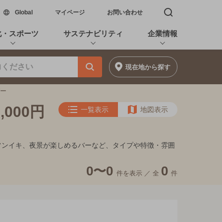
新しいウィンドウで開く
Global
マイページ
お問い合わせ
検索窓を開く
化・スポーツ
サステナビリティ
企業情報
現在地
から探す
バー
000円
一覧表示
地図表示
家的フンイキ、夜景が楽しめるバーなど、タイプや特徴・雰囲
0〜0
0
件を表示 ／
全
件