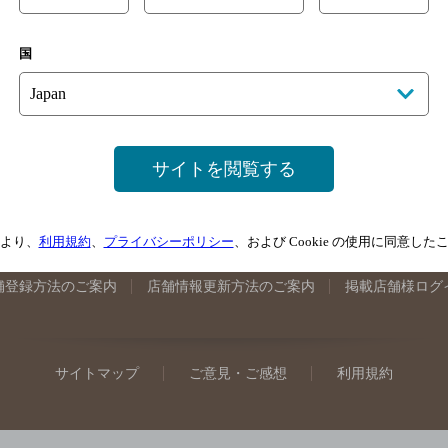
手県のバー検索
宮城県のバー検索
秋田県のバー検索
山形
国
馬県のバー検索
山梨県のバー検索
長野県のバー検索
新潟
埼玉県のバー検索
愛知県のバー検索
静岡県のバー検索
三
井県のバー検索
大阪府のバー検索
京都府のバー検索
兵庫
広島県のバー検索
岡山県のバー検索
山口県のバー検索
鳥
サイトを閲覧する
媛県のバー検索
高知県のバー検索
福岡県のバー検索
長崎
崎県のバー検索
鹿児島県のバー検索
沖縄県のバー検索
より、
利用規約
、
プライバシーポリシー
、および Cookie の使用に同意し
舗登録方法のご案内
店舗情報更新方法のご案内
掲載店舗様ログ
サイトマップ
ご意見・ご感想
利用規約